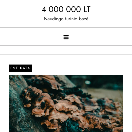
Skip
4 000 000 LT
to
Naudingo turinio bazė
content
SVEIKATA