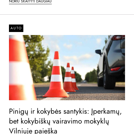
NORIU SKAITYTI DAUGIAU
AUTO
Pinigų ir kokybės santykis: Įperkamų,
bet kokybiškų vairavimo mokyklų
Vilniuje paieška