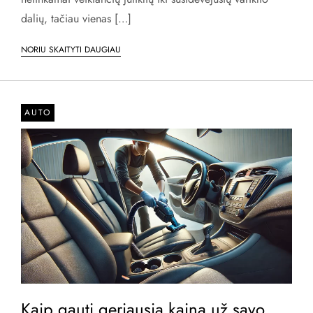
dalių, tačiau vienas […]
NORIU SKAITYTI DAUGIAU
AUTO
Kaip gauti geriausią kainą už savo