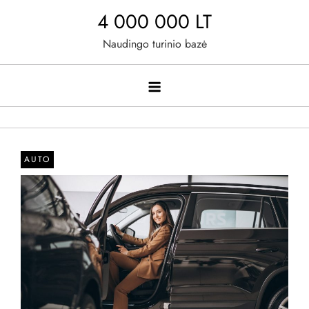
Skip
4 000 000 LT
to
Naudingo turinio bazė
content
AUTO