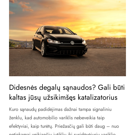
Didesnės degalų sąnaudos? Gali būti
kaltas jūsų užsikimšęs katalizatorius
Kuro sąnaudų padidėjimas dažnai tampa signaliniu
ženklu, kad automobilio variklis nebeveikia taip
efektyviai, kaip turėtų. Priežasčių gali būti daug – nuo
netinkamai veikiančių jutiklių iki susidėvėjusių variklio