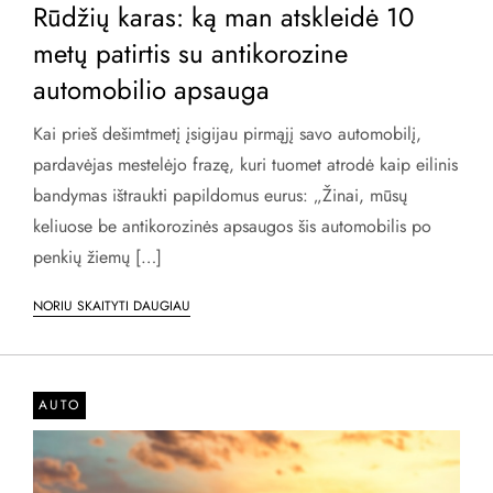
Rūdžių karas: ką man atskleidė 10
metų patirtis su antikorozine
automobilio apsauga
Kai prieš dešimtmetį įsigijau pirmąjį savo automobilį,
pardavėjas mestelėjo frazę, kuri tuomet atrodė kaip eilinis
bandymas ištraukti papildomus eurus: „Žinai, mūsų
keliuose be antikorozinės apsaugos šis automobilis po
penkių žiemų […]
NORIU SKAITYTI DAUGIAU
AUTO