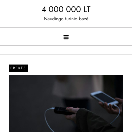
Skip
4 000 000 LT
to
Naudingo turinio bazė
content
PREKĖS