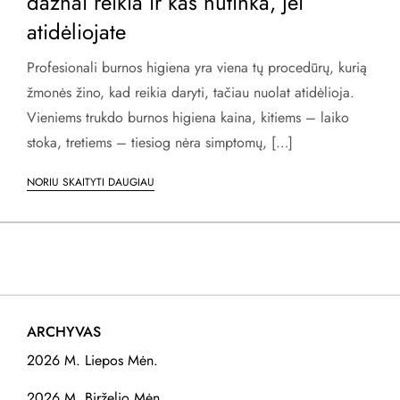
dažnai reikia ir kas nutinka, jei
atidėliojate
Profesionali burnos higiena yra viena tų procedūrų, kurią
žmonės žino, kad reikia daryti, tačiau nuolat atidėlioja.
Vieniems trukdo burnos higiena kaina, kitiems – laiko
stoka, tretiems – tiesiog nėra simptomų, […]
NORIU SKAITYTI DAUGIAU
ARCHYVAS
2026 M. Liepos Mėn.
2026 M. Birželio Mėn.