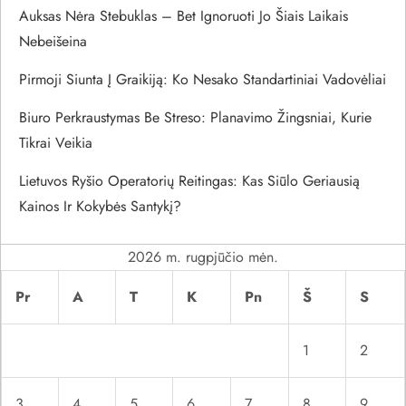
Auksas Nėra Stebuklas – Bet Ignoruoti Jo Šiais Laikais
t
Nebeišeina
a
Pirmoji Siunta Į Graikiją: Ko Nesako Standartiniai Vadovėliai
r
Biuro Perkraustymas Be Streso: Planavimo Žingsniai, Kurie
Tikrai Veikia
p
Lietuvos Ryšio Operatorių Reitingas: Kas Siūlo Geriausią
į
Kainos Ir Kokybės Santykį?
r
2026 m. rugpjūčio mėn.
a
Pr
A
T
K
Pn
Š
S
š
1
2
ų
3
4
5
6
7
8
9