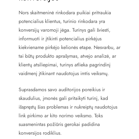
Nors skaitmeninė rinkodara puikiai pritraukia
potencialius klientus, turinio rinkodara yra
konversijų varomoji jėga. Turinys gali šviesti,
informuoti ir įtikinti potencialius pirkėjus
kiekviename pirkėjo kelionės etape. Nesvarbu, ar
tai būtų produkto aprašymas, atvejo analizė, ar
klientų atsiliepimai, turinys atlieka pagrindinį
vaidmenį įtikinant naudotojus imtis veiksmų.
Suprasdamos savo auditorijos poreikius ir
skaudulius, įmonės gali pritaikyti turinį, kad
išspręstų šias problemas ir nukreiptų naudotojus
link pirkimo ar kito norimo veiksmo. Toks
suasmenintas požiūris gerokai padidina
konversijos rodiklius.