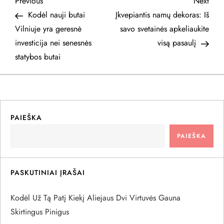
N
Previous
Next
Previous
Next
Post
Post
Kodėl nauji butai
Įkvepiantis namų dekoras: Iš
a
Vilniuje yra geresnė
savo svetainės apkeliaukite
investicija nei senesnės
visą pasaulį
v
statybos butai
i
g
a
PAIEŠKA
PAIEŠKA
c
i
PASKUTINIAI ĮRAŠAI
j
Kodėl Už Tą Patį Kiekį Aliejaus Dvi Virtuvės Gauna
a
Skirtingus Pinigus