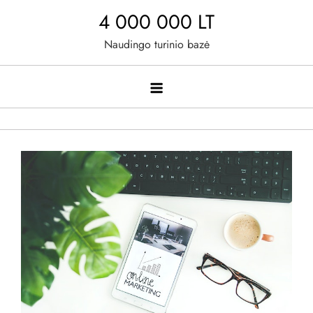
Skip
4 000 000 LT
to
Naudingo turinio bazė
content