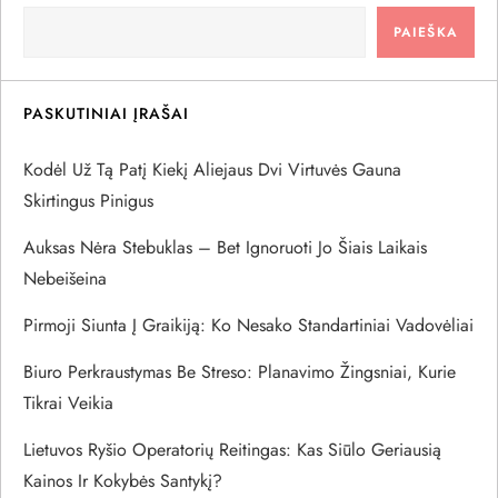
c
PAIEŠKA
i
j
PASKUTINIAI ĮRAŠAI
a
Kodėl Už Tą Patį Kiekį Aliejaus Dvi Virtuvės Gauna
Skirtingus Pinigus
t
Auksas Nėra Stebuklas – Bet Ignoruoti Jo Šiais Laikais
a
Nebeišeina
r
Pirmoji Siunta Į Graikiją: Ko Nesako Standartiniai Vadovėliai
Biuro Perkraustymas Be Streso: Planavimo Žingsniai, Kurie
p
Tikrai Veikia
į
Lietuvos Ryšio Operatorių Reitingas: Kas Siūlo Geriausią
r
Kainos Ir Kokybės Santykį?