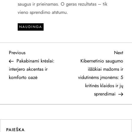
saugus ir prieinamas. O geras rezultatas – tik
vieno sprendimo atstumu.
NAUDINGA
N
Previous
Next
Previous
Next
Post
Post
Pakabinami krėslai:
Kibernetinio saugumo
a
interjero akcentas ir
iššūkiai mažoms ir
komforto oazė
vidutinėms įmonėms: 5
v
kritinės klaidos ir jų
i
sprendimai
g
a
PAIEŠKA