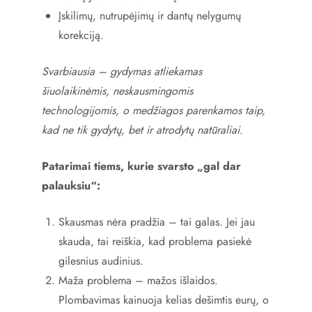
Įskilimų, nutrupėjimų ir dantų nelygumų
korekciją.
Svarbiausia – gydymas atliekamas
šiuolaikinėmis, neskausmingomis
technologijomis, o medžiagos parenkamos taip,
kad ne tik gydytų, bet ir atrodytų natūraliai
.
Patarimai tiems, kurie svarsto „gal dar
palauksiu“:
Skausmas nėra pradžia – tai galas. Jei jau
skauda, tai reiškia, kad problema pasiekė
gilesnius audinius.
Maža problema – mažos išlaidos.
Plombavimas kainuoja kelias dešimtis eurų, o