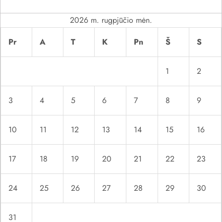
a
2026 m. rugpjūčio mėn.
š
Pr
A
T
K
Pn
Š
S
ų
1
2
3
4
5
6
7
8
9
10
11
12
13
14
15
16
17
18
19
20
21
22
23
24
25
26
27
28
29
30
31