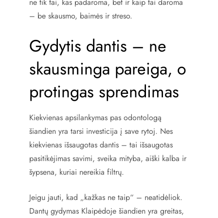
ne tik tai, kas padaroma, bet ir kaip tai daroma
– be skausmo, baimės ir streso.
Gydytis dantis – ne
skausminga pareiga, o
protingas sprendimas
Kiekvienas apsilankymas pas odontologą
šiandien yra tarsi investicija į save rytoj. Nes
kiekvienas išsaugotas dantis – tai išsaugotas
pasitikėjimas savimi, sveika mityba, aiški kalba ir
šypsena, kuriai nereikia filtrų.
Jeigu jauti, kad „kažkas ne taip“ – neatidėliok.
Dantų gydymas Klaipėdoje šiandien yra greitas,