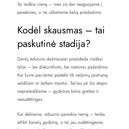
Tai reiškia vieną – mes vis dar reaguojame į
pasekmes, o ne užkertame kelią priežastims.
Kodėl skausmas – tai
paskutinė stadija?
Dantų ėduonis dažniausiai prasideda visiškai
tyliai – be diskomforto, be matomo pažeidimo.
Kai kurie pacientai pastebi tik nežymų jautrumą
saldžiam ar šaltam maistui. Tačiau jei šio etapo
nepraleidžiame – gydymas būna greitas ir
nesudėtingas.
Kai delsiama, ėduonis pasiekia nervą – tenka
atlikti kanalų gydymą, o tai jau sudėtingesnė,