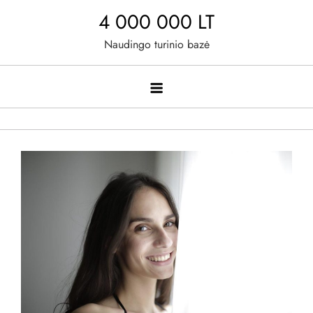
Skip
4 000 000 LT
to
Naudingo turinio bazė
content