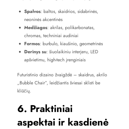
Spalvos
: baltos, skaidrios, sidabrinės,
neoninės akcentinės
Medžiagos
: akrilas, polikarbonatas,
chromas, techniniai audiniai
Formos
: burbulo, kiaušinio, geometrinės
Derinys su
: šiuolaikiniu interjeru, LED
apšvietimu, high-tech įrenginiais
Futuristinio dizaino žvaigždė – skaidrus, akrilo
„Bubble Chair”, leidžiantis šviesai sklisti be
kliūčių.
6. Praktiniai
aspektai ir kasdienė