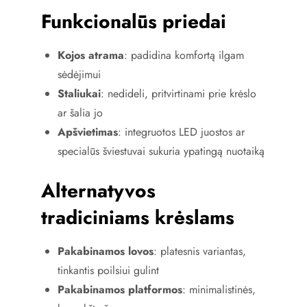
Funkcionalūs priedai
Kojos atrama
: padidina komfortą ilgam
sėdėjimui
Staliukai
: nedideli, pritvirtinami prie krėslo
ar šalia jo
Apšvietimas
: integruotos LED juostos ar
specialūs šviestuvai sukuria ypatingą nuotaiką
Alternatyvos
tradiciniams krėslams
Pakabinamos lovos
: platesnis variantas,
tinkantis poilsiui gulint
Pakabinamos platformos
: minimalistinės,