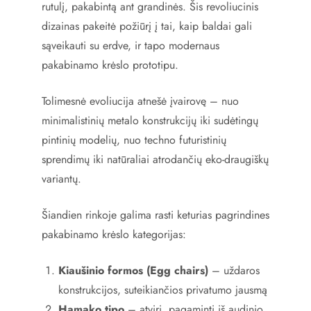
rutulį, pakabintą ant grandinės. Šis revoliucinis
dizainas pakeitė požiūrį į tai, kaip baldai gali
sąveikauti su erdve, ir tapo modernaus
pakabinamo krėslo prototipu.
Tolimesnė evoliucija atnešė įvairovę – nuo
minimalistinių metalo konstrukcijų iki sudėtingų
pintinių modelių, nuo techno futuristinių
sprendimų iki natūraliai atrodančių eko-draugiškų
variantų.
Šiandien rinkoje galima rasti keturias pagrindines
pakabinamo krėslo kategorijas:
Kiaušinio formos (Egg chairs)
– uždaros
konstrukcijos, suteikiančios privatumo jausmą
Hamako tipo
– atviri, pagaminti iš audinio