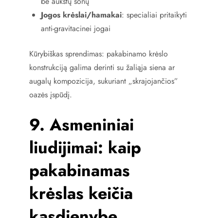
be aukštų šonų
Jogos krėslai/hamakai
: specialiai pritaikyti
anti-gravitacinei jogai
Kūrybiškas sprendimas: pakabinamo krėslo
konstrukciją galima derinti su žaliąja siena ar
augalų kompozicija, sukuriant „skrajojančios”
oazės įspūdį.
9. Asmeniniai
liudijimai: kaip
pakabinamas
krėslas keičia
kasdienybę