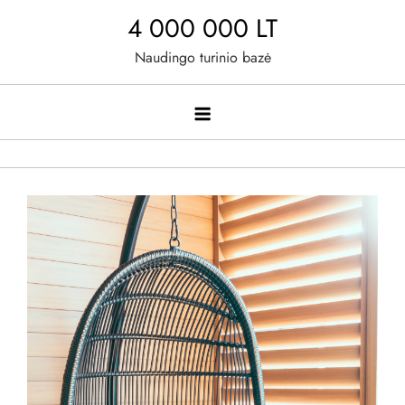
Skip
4 000 000 LT
to
Naudingo turinio bazė
content