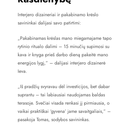
Interjero dizaineriai ir pakabinamo krėslo
savininkai dalijasi savo patirtimi:
„Pakabinamas krėslas mano miegamajame tapo
rytinio ritualo dalimi – 15 minučių supimosi su
kava ir knyga prieš darbo dieną pakeitė mano
energijos lygį,” – dalijasi interjero dizainerė
Ieva.
„Iš pradžių svyravau dėl investicijos, bet dabar
suprantu – tai labiausiai naudojamas baldas
terasoje. Svečiai visada renkasi jį pirmiausia, o
vaikai praktiškai ‘gyvena’ jame savaitgaliais,” –
pasakoja Tomas, sodybos savininkas.