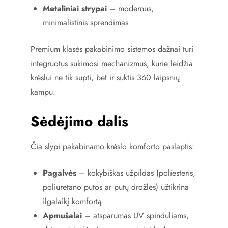
Metaliniai strypai
– modernus,
minimalistinis sprendimas
Premium klasės pakabinimo sistemos dažnai turi
integruotus sukimosi mechanizmus, kurie leidžia
krėslui ne tik supti, bet ir suktis 360 laipsnių
kampu.
Sėdėjimo dalis
Čia slypi pakabinamo krėslo komforto paslaptis:
Pagalvės
– kokybiškas užpildas (poliesteris,
poliuretano putos ar putų drožlės) užtikrina
ilgalaikį komfortą
Apmušalai
– atsparumas UV spinduliams,