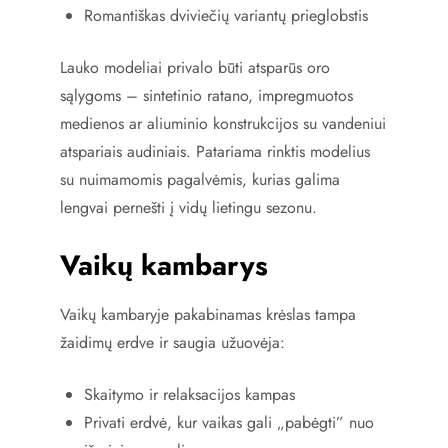
Romantiškas dviviečių variantų prieglobstis
Lauko modeliai privalo būti atsparūs oro
sąlygoms – sintetinio ratano, impregmuotos
medienos ar aliuminio konstrukcijos su vandeniui
atspariais audiniais. Patariama rinktis modelius
su nuimamomis pagalvėmis, kurias galima
lengvai pernešti į vidų lietingu sezonu.
Vaikų kambarys
Vaikų kambaryje pakabinamas krėslas tampa
žaidimų erdve ir saugia užuovėja:
Skaitymo ir relaksacijos kampas
Privati erdvė, kur vaikas gali „pabėgti” nuo