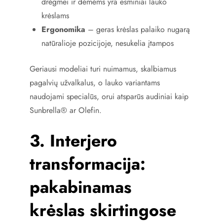
drėgmei ir dėmėms yra esminiai lauko
krėslams
Ergonomika
– geras krėslas palaiko nugarą
natūralioje pozicijoje, nesukelia įtampos
Geriausi modeliai turi nuimamus, skalbiamus
pagalvių užvalkalus, o lauko variantams
naudojami specialūs, orui atsparūs audiniai kaip
Sunbrella® ar Olefin.
3. Interjero
transformacija:
pakabinamas
krėslas skirtingose