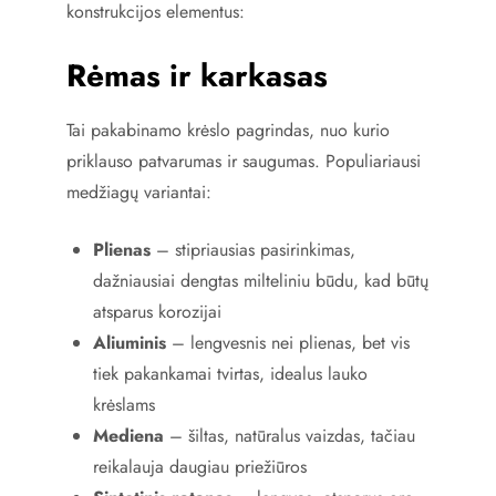
konstrukcijos elementus:
Rėmas ir karkasas
Tai pakabinamo krėslo pagrindas, nuo kurio
priklauso patvarumas ir saugumas. Populiariausi
medžiagų variantai:
Plienas
– stipriausias pasirinkimas,
dažniausiai dengtas milteliniu būdu, kad būtų
atsparus korozijai
Aliuminis
– lengvesnis nei plienas, bet vis
tiek pakankamai tvirtas, idealus lauko
krėslams
Mediena
– šiltas, natūralus vaizdas, tačiau
reikalauja daugiau priežiūros