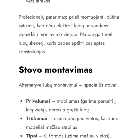
veržliaraktis
Profesionalų patarimas: prieš montuojant, būtina
įsitikinti, kad nėra elektros laidų ar vandens
vamzdžių montavimo vietoje. Naudinga turėti
lubų skenerį, kuris padės aptikti paslėptas
konstrukcijas.
Stovo montavimas
Alternatyva lubų montavimui – specialūs stovai:
Privalumai
– mobilumas (galima perkelti į
kitą vietą), nereikia gręžti lubų
Trūkumai
– užima daugiau vietos, kai kurie
modeliai mažiau stabilūs
Tipai
– C formos (užima mažiau vietos),