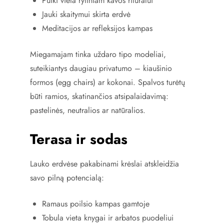
Puiki vieta rytiniam kavos rituralui
Jauki skaitymui skirta erdvė
Meditacijos ar refleksijos kampas
Miegamajam tinka uždaro tipo modeliai,
suteikiantys daugiau privatumo – kiaušinio
formos (egg chairs) ar kokonai. Spalvos turėtų
būti ramios, skatinančios atsipalaidavimą:
pastelinės, neutralios ar natūralios.
Terasa ir sodas
Lauko erdvėse pakabinami krėslai atskleidžia
savo pilną potencialą:
Ramaus poilsio kampas gamtoje
Tobula vieta knygai ir arbatos puodeliui