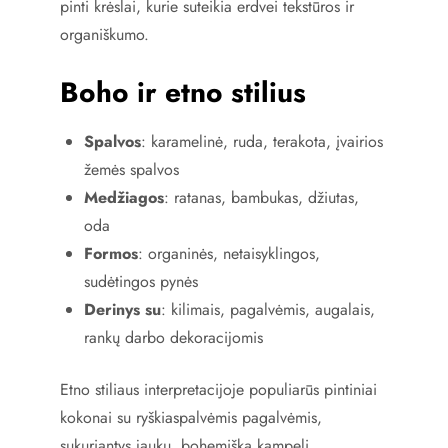
pinti krėslai, kurie suteikia erdvei tekstūros ir
organiškumo.
Boho ir etno stilius
Spalvos
: karamelinė, ruda, terakota, įvairios
žemės spalvos
Medžiagos
: ratanas, bambukas, džiutas,
oda
Formos
: organinės, netaisyklingos,
sudėtingos pynės
Derinys su
: kilimais, pagalvėmis, augalais,
rankų darbo dekoracijomis
Etno stiliaus interpretacijoje populiarūs pintiniai
kokonai su ryškiaspalvėmis pagalvėmis,
sukuriantys jaukų, bohemišką kampelį.