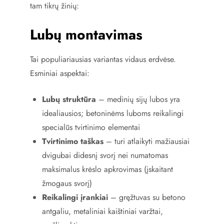
tam tikrų žinių:
Lubų montavimas
Tai populiariausias variantas vidaus erdvėse.
Esminiai aspektai:
Lubų struktūra
– medinių sijų lubos yra
idealiausios; betoninėms luboms reikalingi
specialūs tvirtinimo elementai
Tvirtinimo taškas
– turi atlaikyti mažiausiai
dvigubai didesnį svorį nei numatomas
maksimalus krėslo apkrovimas (įskaitant
žmogaus svorį)
Reikalingi įrankiai
– gręžtuvas su betono
antgaliu, metaliniai kaištiniai varžtai,