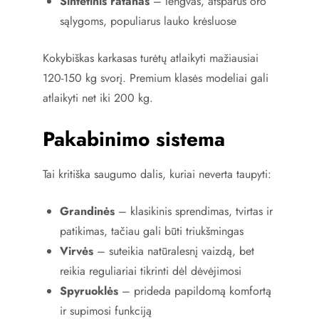
Sintetinis ratanas
– lengvas, atsparus oro
sąlygoms, populiarus lauko krėsluose
Kokybiškas karkasas turėtų atlaikyti mažiausiai
120-150 kg svorį. Premium klasės modeliai gali
atlaikyti net iki 200 kg.
Pakabinimo sistema
Tai kritiška saugumo dalis, kuriai neverta taupyti:
Grandinės
– klasikinis sprendimas, tvirtas ir
patikimas, tačiau gali būti triukšmingas
Virvės
– suteikia natūralesnį vaizdą, bet
reikia reguliariai tikrinti dėl dėvėjimosi
Spyruoklės
– prideda papildomą komfortą
ir supimosi funkciją