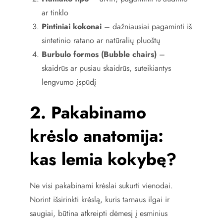
ar tinklo
Pintiniai kokonai
– dažniausiai pagaminti iš
sintetinio ratano ar natūralių pluoštų
Burbulo formos (Bubble chairs)
–
skaidrūs ar pusiau skaidrūs, suteikiantys
lengvumo įspūdį
2. Pakabinamo
krėslo anatomija:
kas lemia kokybę?
Ne visi pakabinami krėslai sukurti vienodai.
Norint išsirinkti krėslą, kuris tarnaus ilgai ir
saugiai, būtina atkreipti dėmesį į esminius