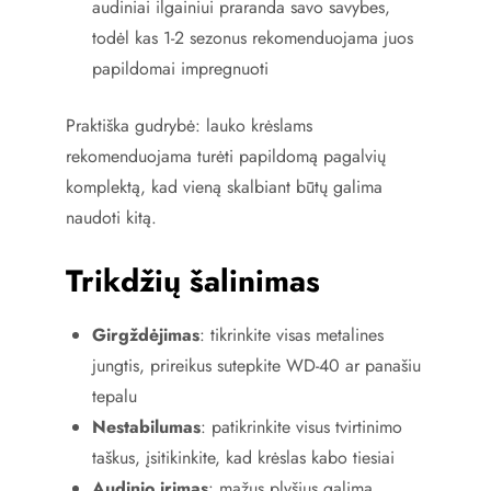
audiniai ilgainiui praranda savo savybes,
todėl kas 1-2 sezonus rekomenduojama juos
papildomai impregnuoti
Praktiška gudrybė: lauko krėslams
rekomenduojama turėti papildomą pagalvių
komplektą, kad vieną skalbiant būtų galima
naudoti kitą.
Trikdžių šalinimas
Girgždėjimas
: tikrinkite visas metalines
jungtis, prireikus sutepkite WD-40 ar panašiu
tepalu
Nestabilumas
: patikrinkite visus tvirtinimo
taškus, įsitikinkite, kad krėslas kabo tiesiai
Audinio irimas
: mažus plyšius galima