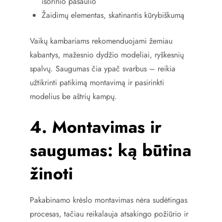
išorinio pasaulio
Žaidimų elementas, skatinantis kūrybiškumą
Vaikų kambariams rekomenduojami žemiau
kabantys, mažesnio dydžio modeliai, ryškesnių
spalvų. Saugumas čia ypač svarbus – reikia
užtikrinti patikimą montavimą ir pasirinkti
modelius be aštrių kampų.
4. Montavimas ir
saugumas: ką būtina
žinoti
Pakabinamo krėslo montavimas nėra sudėtingas
procesas, tačiau reikalauja atsakingo požiūrio ir