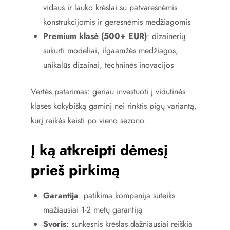
vidaus ir lauko krėslai su patvaresnėmis
konstrukcijomis ir geresnėmis medžiagomis
Premium klasė (500+ EUR)
: dizainerių
sukurti modeliai, ilgaamžės medžiagos,
unikalūs dizainai, techninės inovacijos
Vertės patarimas: geriau investuoti į vidutinės
klasės kokybišką gaminį nei rinktis pigų variantą,
kurį reikės keisti po vieno sezono.
Į ką atkreipti dėmesį
prieš pirkimą
Garantija
: patikima kompanija suteiks
mažiausiai 1-2 metų garantiją
Svoris
: sunkesnis krėslas dažniausiai reiškia