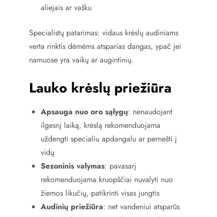
aliejais ar vašku
Specialistų patarimas: vidaus krėslų audiniams
verta rinktis dėmėms atsparias dangas, ypač jei
namuose yra vaikų ar augintinių.
Lauko krėslų priežiūra
Apsauga nuo oro sąlygų
: nenaudojant
ilgesnį laiką, krėslą rekomenduojama
uždengti specialiu apdangalu ar pernešti į
vidų
Sezoninis valymas
: pavasarį
rekomenduojama kruopščiai nuvalyti nuo
žiemos likučių, patikrinti visas jungtis
Audinių priežiūra
: net vandeniui atsparūs