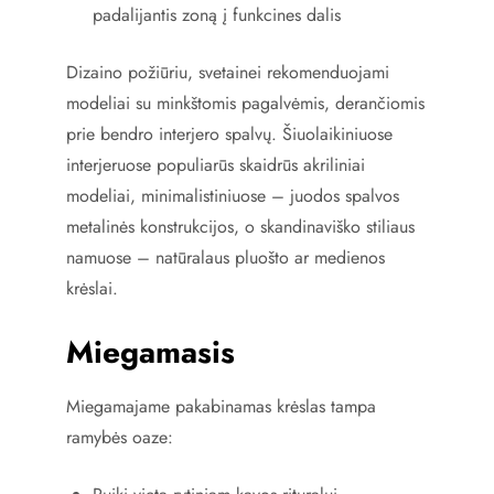
padalijantis zoną į funkcines dalis
Dizaino požiūriu, svetainei rekomenduojami
modeliai su minkštomis pagalvėmis, derančiomis
prie bendro interjero spalvų. Šiuolaikiniuose
interjeruose populiarūs skaidrūs akriliniai
modeliai, minimalistiniuose – juodos spalvos
metalinės konstrukcijos, o skandinaviško stiliaus
namuose – natūralaus pluošto ar medienos
krėslai.
Miegamasis
Miegamajame pakabinamas krėslas tampa
ramybės oaze: