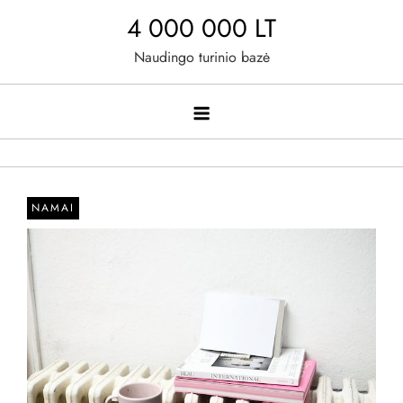
Skip
4 000 000 LT
to
Naudingo turinio bazė
content
NAMAI