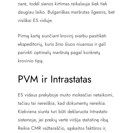
narė, todėl sienos kirtimas reikalauja šiek tiek
daugiau laiko. Bulgariškas maršrutas ilgesnis, bet
visiškai ES viduje.
Pirmą kartą siunčiant krovinį svarbu pasitikėti
ekspeditorių, kuris žino šiuos niuansus ir gali
parinkti optimalų maršrutą pagal konkretų
krovinio tipą.
PVM ir Intrastatas
ES vidaus prekyboje muito mokesčiai netaikomi,
tačiau tai nereiškia, kad dokumentų nereikia.
Kiekviena siunta turi būti deklaruota Intrastato
sistemoje, jei prekių vertė viršija statistinę ribą.
Reikia CMR važtaraščio, sąskaitos faktūros ir,