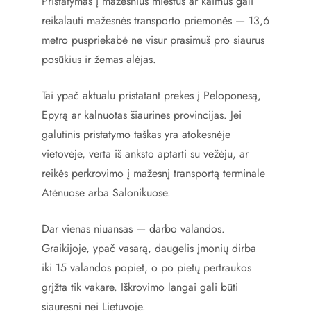
Pristatymas į mažesnius miestus ar kaimus gali
reikalauti mažesnės transporto priemonės — 13,6
metro puspriekabė ne visur prasimuš pro siaurus
posūkius ir žemas alėjas.
Tai ypač aktualu pristatant prekes į Peloponesą,
Epyrą ar kalnuotas šiaurines provincijas. Jei
galutinis pristatymo taškas yra atokesnėje
vietovėje, verta iš anksto aptarti su vežėju, ar
reikės perkrovimo į mažesnį transportą terminale
Atėnuose arba Salonikuose.
Dar vienas niuansas — darbo valandos.
Graikijoje, ypač vasarą, daugelis įmonių dirba
iki 15 valandos popiet, o po pietų pertraukos
grįžta tik vakare. Iškrovimo langai gali būti
siauresni nei Lietuvoje.