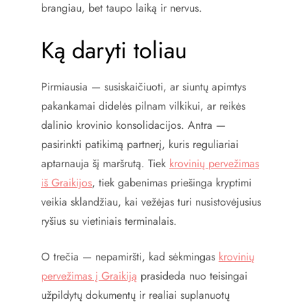
brangiau, bet taupo laiką ir nervus.
Ką daryti toliau
Pirmiausia — susiskaičiuoti, ar siuntų apimtys
pakankamai didelės pilnam vilkikui, ar reikės
dalinio krovinio konsolidacijos. Antra —
pasirinkti patikimą partnerį, kuris reguliariai
aptarnauja šį maršrutą. Tiek
krovinių pervežimas
iš Graikijos
, tiek gabenimas priešinga kryptimi
veikia sklandžiau, kai vežėjas turi nusistovėjusius
ryšius su vietiniais terminalais.
O trečia — nepamiršti, kad sėkmingas
krovinių
pervežimas į Graikiją
prasideda nuo teisingai
užpildytų dokumentų ir realiai suplanuotų