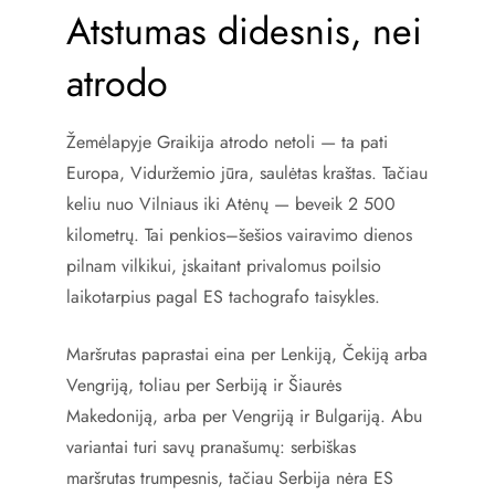
Atstumas didesnis, nei
atrodo
Žemėlapyje Graikija atrodo netoli — ta pati
Europa, Viduržemio jūra, saulėtas kraštas. Tačiau
keliu nuo Vilniaus iki Atėnų — beveik 2 500
kilometrų. Tai penkios–šešios vairavimo dienos
pilnam vilkikui, įskaitant privalomus poilsio
laikotarpius pagal ES tachografo taisykles.
Maršrutas paprastai eina per Lenkiją, Čekiją arba
Vengriją, toliau per Serbiją ir Šiaurės
Makedoniją, arba per Vengriją ir Bulgariją. Abu
variantai turi savų pranašumų: serbiškas
maršrutas trumpesnis, tačiau Serbija nėra ES