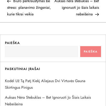
Post
Post
Biuro perkraustymas be
Auksas nėra stebuklas – bet
a
streso: planavimo žingsniai,
ignoruoti jo šiais laikais
kurie tikrai veikia
nebeišeina
v
i
g
PAIEŠKA
a
PAIEŠKA
c
PASKUTINIAI ĮRAŠAI
i
Kodėl Už Tą Patį Kiekį Aliejaus Dvi Virtuvės Gauna
j
Skirtingus Pinigus
a
Auksas Nėra Stebuklas – Bet Ignoruoti Jo Šiais Laikais
Nebeišeina