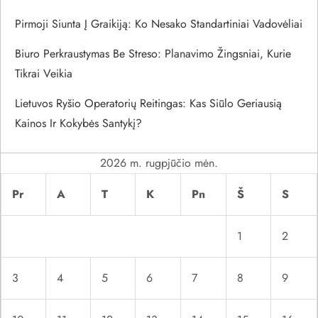
t
Pirmoji Siunta Į Graikiją: Ko Nesako Standartiniai Vadovėliai
a
Biuro Perkraustymas Be Streso: Planavimo Žingsniai, Kurie
r
Tikrai Veikia
p
Lietuvos Ryšio Operatorių Reitingas: Kas Siūlo Geriausią
Kainos Ir Kokybės Santykį?
į
r
2026 m. rugpjūčio mėn.
Pr
A
T
K
Pn
Š
S
a
š
1
2
ų
3
4
5
6
7
8
9