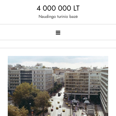
Skip
4 000 000 LT
to
Naudingo turinio bazė
content