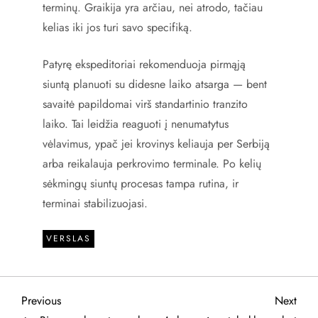
terminų. Graikija yra arčiau, nei atrodo, tačiau
kelias iki jos turi savo specifiką.
Patyrę ekspeditoriai rekomenduoja pirmąją
siuntą planuoti su didesne laiko atsarga — bent
savaitė papildomai virš standartinio tranzito
laiko. Tai leidžia reaguoti į nenumatytus
vėlavimus, ypač jei krovinys keliauja per Serbiją
arba reikalauja perkrovimo terminale. Po kelių
sėkmingų siuntų procesas tampa rutina, ir
terminai stabilizuojasi.
VERSLAS
N
Previous
Next
Previous
Next