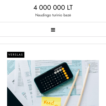
Skip
4 000 000 LT
to
Naudingo turinio bazė
content
VERSLAS