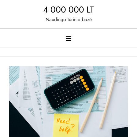
Skip
4 000 000 LT
to
Naudingo turinio bazė
content