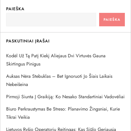
a
PAIEŠKA
PAIEŠKA
c
i
PASKUTINIAI ĮRAŠAI
j
Kodėl Už Tą Patį Kiekį Aliejaus Dvi Virtuvės Gauna
a
Skirtingus Pinigus
Auksas Nėra Stebuklas – Bet Ignoruoti Jo Šiais Laikais
t
Nebeišeina
a
Pirmoji Siunta Į Graikiją: Ko Nesako Standartiniai Vadovėliai
r
Biuro Perkraustymas Be Streso: Planavimo Žingsniai, Kurie
Tikrai Veikia
p
Lietuvos Ryšio Operatorių Reitingas: Kas Siūlo Geriausią