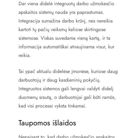
Dar viena didelė integruotų darbo užmokesčio
apskaitos sistemų nauda yra paprastumas.
Integracija sumažina darbo krūvį, nes nereikia
kartoti tų pačių veiksmų keliose skirtingose
sistemose. Viskas suvedama vieną kartą, ir ta
informacija automatiškai atnaujinama visur, kur
reikia.
Tai ypač aktualu didelėse įmonėse, kuriose daug
darbuotojų ir daug kasdieninių pokyčių.
Integruotos sistemos gali lengvai valdyti didelį
duomenų srautą, o darbuotojai gali būti ramūs,
kad visi procesai vyksta tinkamai.
Taupomos išlaidos
Nepaisant to, kad darbo užmokesčio apskaitos