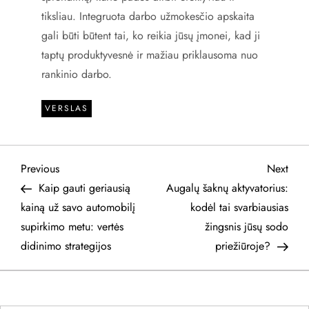
tiksliau. Integruota darbo užmokesčio apskaita
gali būti būtent tai, ko reikia jūsų įmonei, kad ji
taptų produktyvesnė ir mažiau priklausoma nuo
rankinio darbo.
VERSLAS
N
Previous
Next
Previous
Next
Post
Post
Kaip gauti geriausią
Augalų šaknų aktyvatorius:
a
kainą už savo automobilį
kodėl tai svarbiausias
supirkimo metu: vertės
žingsnis jūsų sodo
v
didinimo strategijos
priežiūroje?
i
g