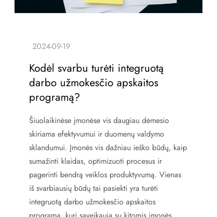
Kodėl svarbu turėti integruotą
darbo užmokesčio apskaitos
programą?
Šiuolaikinėse įmonėse vis daugiau dėmesio
skiriama efektyvumui ir duomenų valdymo
sklandumui. Įmonės vis dažniau ieško būdų, kaip
sumažinti klaidas, optimizuoti procesus ir
pagerinti bendrą veiklos produktyvumą. Vienas
iš svarbiausių būdų tai pasiekti yra turėti
integruotą darbo užmokesčio apskaitos
programą, kuri sąveikauja su kitomis įmonės