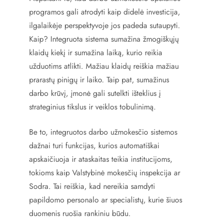
programos gali atrodyti kaip didelė investicija,
ilgalaikėje perspektyvoje jos padeda sutaupyti.
Kaip? Integruota sistema sumažina žmogiškųjų
klaidų kiekį ir sumažina laiką, kurio reikia
užduotims atlikti. Mažiau klaidų reiškia mažiau
prarastų pinigų ir laiko. Taip pat, sumažinus
darbo krūvį, įmonė gali sutelkti išteklius į
strateginius tikslus ir veiklos tobulinimą.
Be to, integruotos darbo užmokesčio sistemos
dažnai turi funkcijas, kurios automatiškai
apskaičiuoja ir ataskaitas teikia institucijoms,
tokioms kaip Valstybinė mokesčių inspekcija ar
Sodra. Tai reiškia, kad nereikia samdyti
papildomo personalo ar specialistų, kurie šiuos
duomenis ruošia rankiniu būdu.