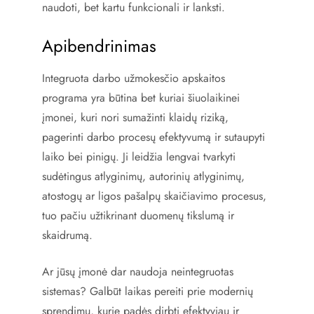
naudoti, bet kartu funkcionali ir lanksti.
Apibendrinimas
Integruota darbo užmokesčio apskaitos
programa yra būtina bet kuriai šiuolaikinei
įmonei, kuri nori sumažinti klaidų riziką,
pagerinti darbo procesų efektyvumą ir sutaupyti
laiko bei pinigų. Ji leidžia lengvai tvarkyti
sudėtingus atlyginimų, autorinių atlyginimų,
atostogų ar ligos pašalpų skaičiavimo procesus,
tuo pačiu užtikrinant duomenų tikslumą ir
skaidrumą.
Ar jūsų įmonė dar naudoja neintegruotas
sistemas? Galbūt laikas pereiti prie modernių
sprendimų, kurie padės dirbti efektyviau ir