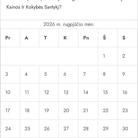
į
Kainos Ir Kokybės Santykį?
r
2026 m. rugpjūčio mėn.
a
Pr
A
T
K
Pn
Š
S
š
1
2
ų
3
4
5
6
7
8
9
10
11
12
13
14
15
16
17
18
19
20
21
22
23
24
25
26
27
28
29
30