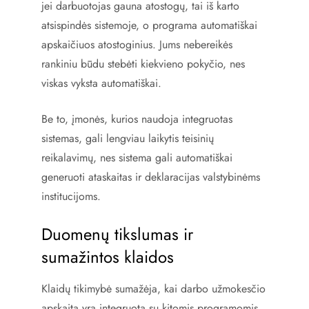
jei darbuotojas gauna atostogų, tai iš karto
atsispindės sistemoje, o programa automatiškai
apskaičiuos atostoginius. Jums nebereikės
rankiniu būdu stebėti kiekvieno pokyčio, nes
viskas vyksta automatiškai.
Be to, įmonės, kurios naudoja integruotas
sistemas, gali lengviau laikytis teisinių
reikalavimų, nes sistema gali automatiškai
generuoti ataskaitas ir deklaracijas valstybinėms
institucijoms.
Duomenų tikslumas ir
sumažintos klaidos
Klaidų tikimybė sumažėja, kai darbo užmokesčio
apskaita yra integruota su kitomis programomis.