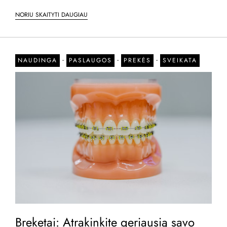
NORIU SKAITYTI DAUGIAU
-
-
-
NAUDINGA
PASLAUGOS
PREKĖS
SVEIKATA
Breketai: Atrakinkite geriausią savo