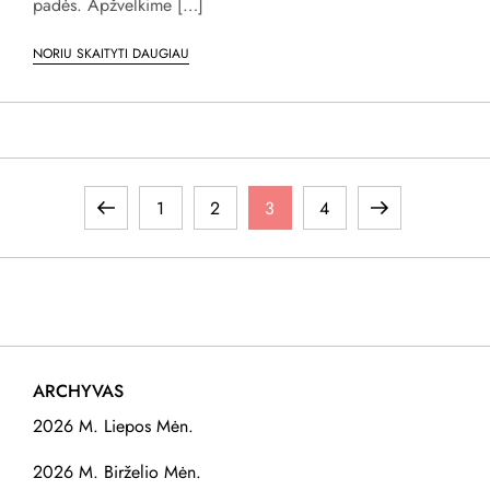
padės. Apžvelkime […]
NORIU SKAITYTI DAUGIAU
Į
Previous
Page
Page
Page
Page
Next
1
2
3
4
r
page
page
a
š
ARCHYVAS
ų
2026 M. Liepos Mėn.
p
2026 M. Birželio Mėn.