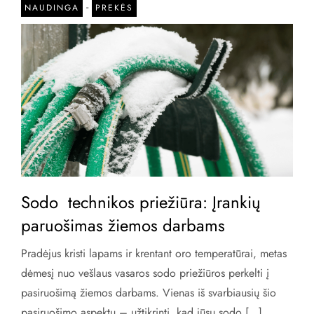
-
NAUDINGA
PREKĖS
Sodo technikos priežiūra: Įrankių
paruošimas žiemos darbams
Pradėjus kristi lapams ir krentant oro temperatūrai, metas
dėmesį nuo vešlaus vasaros sodo priežiūros perkelti į
pasiruošimą žiemos darbams. Vienas iš svarbiausių šio
pasiruošimo aspektų – užtikrinti, kad jūsų sodo […]