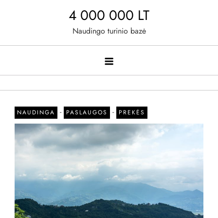
Skip
4 000 000 LT
to
Naudingo turinio bazė
content
-
-
NAUDINGA
PASLAUGOS
PREKĖS