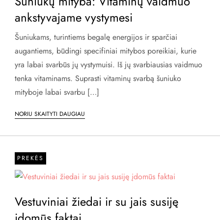
Šuniukų mityba: Vitaminų vaidmuo
ankstyvajame vystymesi
Šuniukams, turintiems begalę energijos ir sparčiai
augantiems, būdingi specifiniai mitybos poreikiai, kurie
yra labai svarbūs jų vystymuisi. Iš jų svarbiausias vaidmuo
tenka vitaminams. Suprasti vitaminų svarbą šuniuko
mityboje labai svarbu […]
NORIU SKAITYTI DAUGIAU
PREKĖS
Vestuviniai žiedai ir su jais susiję
įdomūs faktai