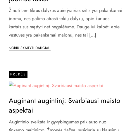
Žinoti tam tikrus dalykus apie įvairias sritis yra pakankamai
įdomu, nes galima atrasti tokių dalykų, apie kuriuos
kartais susimąstyti net negalėtume. Daugeliui kalbėti apie
vestuves yra pakankamai malonu, nes tai […]
NORIU SKAITYTI DAUGIAU
PREKĖS
Auginant augintinį: Svarbiausi maisto
aspektai
Augintinio sveikata ir gyvybingumas priklauso nuo
tinkamo maitinimo. Žmonės dažnai susiduria su klausimu,