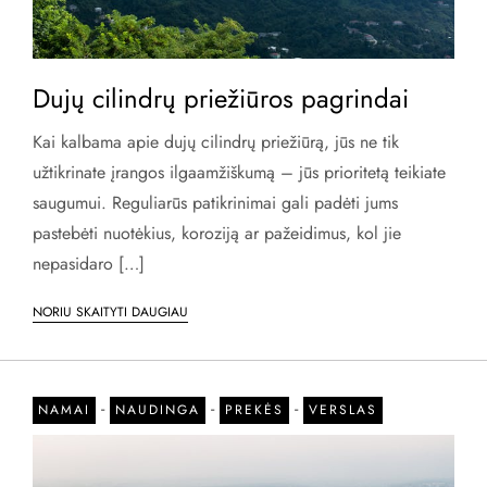
Dujų cilindrų priežiūros pagrindai
Kai kalbama apie dujų cilindrų priežiūrą, jūs ne tik
užtikrinate įrangos ilgaamžiškumą – jūs prioritetą teikiate
saugumui. Reguliarūs patikrinimai gali padėti jums
pastebėti nuotėkius, koroziją ar pažeidimus, kol jie
nepasidaro […]
NORIU SKAITYTI DAUGIAU
-
-
-
NAMAI
NAUDINGA
PREKĖS
VERSLAS