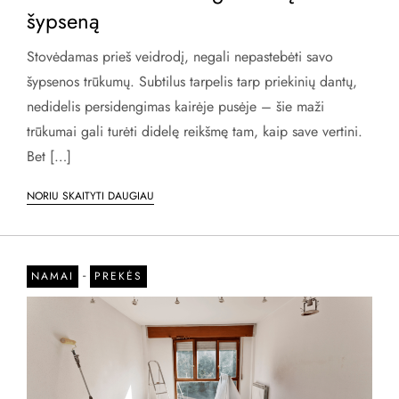
šypseną
Stovėdamas prieš veidrodį, negali nepastebėti savo
šypsenos trūkumų. Subtilus tarpelis tarp priekinių dantų,
nedidelis persidengimas kairėje pusėje – šie maži
trūkumai gali turėti didelę reikšmę tam, kaip save vertini.
Bet […]
NORIU SKAITYTI DAUGIAU
-
NAMAI
PREKĖS