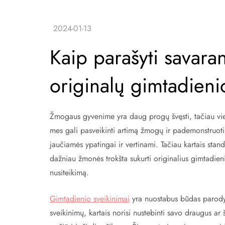
Kaip parašyti savaran
originalų gimtadieni
Žmogaus gyvenime yra daug progų švęsti, tačiau viena
mes gali pasveikinti artimą žmogų ir pademonstruoti
jaučiamės ypatingai ir vertinami. Tačiau kartais standa
dažniau žmonės trokšta sukurti originalius gimtadieni
nusiteikimą.
Gimtadienio sveikinimai
yra nuostabus būdas parodyti
sveikinimų, kartais norisi nustebinti savo draugus ar 