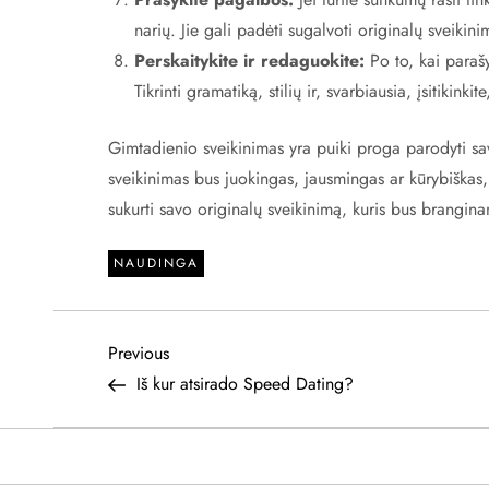
narių. Jie gali padėti sugalvoti originalų sveikini
Perskaitykite ir redaguokite:
Po to, kai parašys
Tikrinti gramatiką, stilių ir, svarbiausia, įsitikinkit
Gimtadienio sveikinimas yra puiki proga parodyti sav
sveikinimas bus juokingas, jausmingas ar kūrybiškas, 
sukurti savo originalų sveikinimą, kuris bus brangin
NAUDINGA
N
Previous
Previous
Post
Iš kur atsirado Speed Dating?
a
v