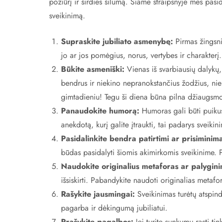
požiūrį ir širdies šilumą. Šiame straipsnyje mes pasi
sveikinimą.
Supraskite jubiliato asmenybę:
Pirmas žingsnis
jo ar jos pomėgius, norus, vertybes ir charakterį.
Būkite asmeniški:
Vienas iš svarbiausių dalykų,
bendrus ir niekino nepranokstančius žodžius, niek
gimtadieniu! Tegu ši diena būna pilna džiaugsmo,
Panaudokite humorą:
Humoras gali būti puikus 
anekdotą, kurį galite įtraukti, tai padarys sveiki
Pasidalinkite bendra patirtimi ar prisiminima
būdas pasidalyti šiomis akimirkomis sveikinime. P
Naudokite originalius metaforas ar palygini
išsiskirti. Pabandykite naudoti originalias metafo
Rašykite jausmingai:
Sveikinimas turėtų atspindėt
pagarba ir dėkingumą jubiliatui.
Prašykite pagalbos:
Jei turite sunkumų rasti t