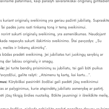
dalinsime patarimais, kaip parašyti savarankiškai originalų gimtadie
 kuriant originalų sveikinimą yra geriau pažinti jubiliatą. Supraskit
 Tai padės jums rasti tinkamą toną ir temą sveikinimui.
 norint sukurti originalų sveikinimą, yra asmeniškumas. Naudojant
ada nepavyks sukurti išskirtinio sveikinimo. Štai pavyzdys: „Su
 meilės ir linksmų akimirkų”.
būdas pradėti sveikinimą. Jei jubiliatas turi juokingų savybių ar
nimą dar labiau originalų ir smagų.
is:
Jei turite bendrų prisiminimų su jubiliatu, tai gali būti puikus
avyzdžiui, galite rašyti: „Atsimenu tą kartą, kai kartu…”.
mus:
Kūrybiškai pasirinkti žodžiai gali padėti jūsų sveikinimui
ras ar palyginimus, kurie atspindėtų jubiliato asmenybę ar patirtį.
i jūsų tikrąją širdies nuotaiką. Būkite jausmingi ir išreikškite meilę,
inkamus žodžius, niekada nebijokite prašyti pagalbos draugų ar šeim