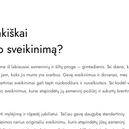
kiškai
o sveikinimą?
 iš labiausiai asmeninių ir šiltų proga – gimtadienis. Tai diena, k
 jam, koks jis mums yra svarbus. Gavę sveikinimus ir dovanas, mes
rtiniai sveikinimai gali tapti nuobodžiais ir nuvalkiotais. Tai kodėl v
o sveikinimus, kurie atspindėtų jų asmeninį požiūrį ir sukurtų šventi
 mylėjimą ir rūpestį jubiliatui. Tačiau gavę daugybę standartinių
šeimos narius originaliu sveikinimu, kuris atspindėtų jūsų asmeninį