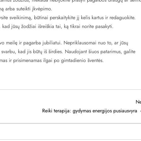
mą arba suteikti įkvėpimo.
ite sveikinimą, būtinai perskaitykite jį kelis kartus ir redaguokite.
e, kad jūsų žodžiai išreiškia tai, ką tikrai norite pasakyti.
o meilę ir pagarba jubiliatui. Nepriklausomai nuo to, ar jūsų
svarbu, kad jis būtų iš širdies. Naudojant šiuos patarimus, galite
amas ir prisimenamas ilgai po gimtadienio šventės.
Ne
Reiki terapija: gydymas energijos pusiausvyra