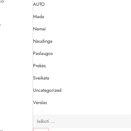
nio
AUTO
Mada
e
Namai
Naudinga
Paslaugos
Prekės
Sveikata
Uncategorized
Verslas
Ieškoti:
os