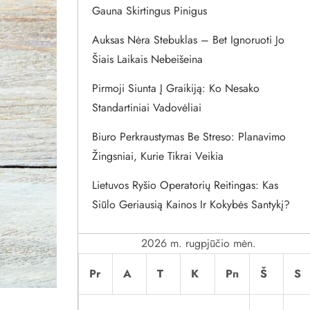
Gauna Skirtingus Pinigus
Auksas Nėra Stebuklas – Bet Ignoruoti Jo
Šiais Laikais Nebeišeina
Pirmoji Siunta Į Graikiją: Ko Nesako
Standartiniai Vadovėliai
Biuro Perkraustymas Be Streso: Planavimo
Žingsniai, Kurie Tikrai Veikia
Lietuvos Ryšio Operatorių Reitingas: Kas
Siūlo Geriausią Kainos Ir Kokybės Santykį?
2026 m. rugpjūčio mėn.
Pr
A
T
K
Pn
Š
S