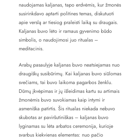
naudojamas kaljanas, tapo erdvėmis, kur žmonės
susirinkdavo aptarti politines temas, diskutuoti
apie verslą ar tiesiog praleisti laiką su draugais.
Kaljanas buvo lėto ir ramaus gyvenimo būdo
simbolis, o naudojimosi juo ritualas –
meditacinis.
Arabų pasaulyje kaljanas buvo neatsiejamas nuo
draugiškų susibūrimų. Kai kaljanas buvo siūlomas
svečiams, tai buvo laikoma pagarbos ženklu.
Dūmų įkvėpimas ir jų išleidimas kartu su artimais
žmonėmis buvo suvokiamas kaip intymi ir
asmeniška patirtis. Šis ritualas niekada nebuvo
skubotas ar paviršutiniškas – kaljanas buvo
lyginamas su lėta arbatos ceremonija, kurioje
svarbus kiekvienas elementas: nuo pačio