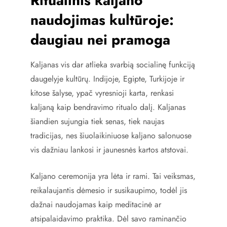
Ritualinis kaljano
naudojimas kultūroje:
daugiau nei pramoga
Kaljanas vis dar atlieka svarbią socialinę funkciją
daugelyje kultūrų. Indijoje, Egipte, Turkijoje ir
kitose šalyse, ypač vyresnioji karta, renkasi
kaljaną kaip bendravimo ritualo dalį. Kaljanas
šiandien sujungia tiek senas, tiek naujas
tradicijas, nes šiuolaikiniuose kaljano salonuose
vis dažniau lankosi ir jaunesnės kartos atstovai.
Kaljano ceremonija yra lėta ir rami. Tai veiksmas,
reikalaujantis dėmesio ir susikaupimo, todėl jis
dažnai naudojamas kaip meditacinė ar
atsipalaidavimo praktika. Dėl savo raminančio