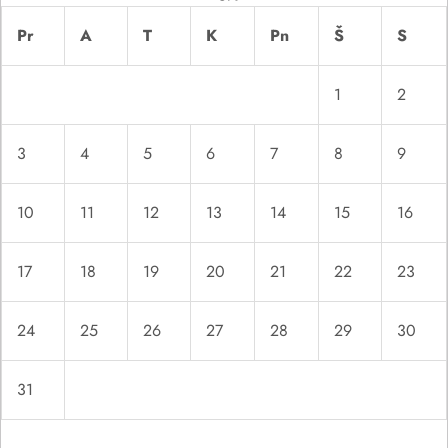
a
Pr
A
T
K
Pn
Š
S
š
1
2
ų
3
4
5
6
7
8
9
10
11
12
13
14
15
16
17
18
19
20
21
22
23
24
25
26
27
28
29
30
31