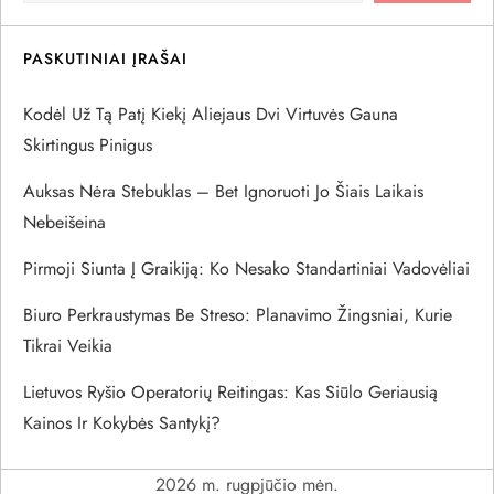
c
i
PASKUTINIAI ĮRAŠAI
j
Kodėl Už Tą Patį Kiekį Aliejaus Dvi Virtuvės Gauna
a
Skirtingus Pinigus
Auksas Nėra Stebuklas – Bet Ignoruoti Jo Šiais Laikais
t
Nebeišeina
a
Pirmoji Siunta Į Graikiją: Ko Nesako Standartiniai Vadovėliai
r
Biuro Perkraustymas Be Streso: Planavimo Žingsniai, Kurie
Tikrai Veikia
p
Lietuvos Ryšio Operatorių Reitingas: Kas Siūlo Geriausią
į
Kainos Ir Kokybės Santykį?
r
2026 m. rugpjūčio mėn.