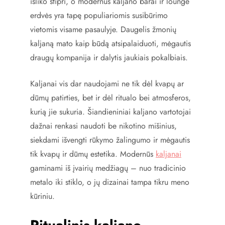
išliko stipri, o modernūs kaljano barai ir lounge
erdvės yra tapę populiariomis susibūrimo
vietomis visame pasaulyje. Daugelis žmonių
kaljaną mato kaip būdą atsipalaiduoti, mėgautis
draugų kompanija ir dalytis jaukiais pokalbiais.
Kaljanai vis dar naudojami ne tik dėl kvapų ar
dūmų patirties, bet ir dėl ritualo bei atmosferos,
kurią jie sukuria. Šiandieniniai kaljano vartotojai
dažnai renkasi naudoti be nikotino mišinius,
siekdami išvengti rūkymo žalingumo ir mėgautis
tik kvapų ir dūmų estetika. Modernūs
kaljanai
gaminami iš įvairių medžiagų – nuo tradicinio
metalo iki stiklo, o jų dizainai tampa tikru meno
kūriniu.