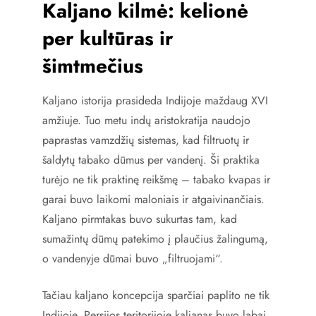
Kaljano kilmė: kelionė
per kultūras ir
šimtmečius
Kaljano istorija prasideda Indijoje maždaug XVI
amžiuje. Tuo metu indų aristokratija naudojo
paprastas vamzdžių sistemas, kad filtruotų ir
šaldytų tabako dūmus per vandenį. Ši praktika
turėjo ne tik praktinę reikšmę – tabako kvapas ir
garai buvo laikomi maloniais ir atgaivinančiais.
Kaljano pirmtakas buvo sukurtas tam, kad
sumažintų dūmų patekimo į plaučius žalingumą,
o vandenyje dūmai buvo „filtruojami“.
Tačiau kaljano koncepcija sparčiai paplito ne tik
Indijoje. Persijos teritorijoje kaljanas buvo labai