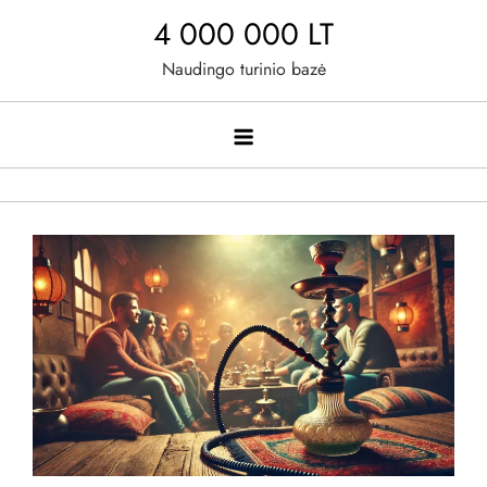
Skip
4 000 000 LT
to
Naudingo turinio bazė
content