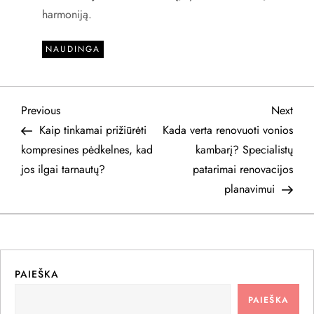
harmoniją.
NAUDINGA
N
Previous
Next
Previous
Next
Post
Post
Kaip tinkamai prižiūrėti
Kada verta renovuoti vonios
a
kompresines pėdkelnes, kad
kambarį? Specialistų
jos ilgai tarnautų?
patarimai renovacijos
v
planavimui
i
g
a
PAIEŠKA
PAIEŠKA