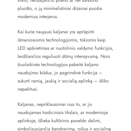
stiklo, nerūdijančio plieno ar net karbono
pluošto, o jų minimalistiniai dizainai puošia
modernius interjerus.
Kai kurie naujausi kaljanai yra aprūpinti
išmaniosiomis technologijomis, tokiomis kaip
LED apšvietimas ar nuotolinio valdymo funkcijos,
leidžiančios reguliuoti dūmų intensyvumą. Nors
šiuolaikinės technologijos pakeitė kaljano
naudojimo būdus, jo pagrindinė funkcija –
sukurti ramią, jaukią ir socialią aplinką – išliko
nepakitusi.
Kaljanas, nepriklausomai nuo to, ar jis
naudojamas tradiciniais tikslais, ar modernioje
aplinkoje, išlieka kultūrinio paveldo dalimi,
simbolizuojančia bendravimą, ryšius ir socialinę