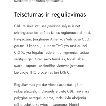
sveikatos priežiūros specialistui.
Teisėtumas ir reguliavimas
CBD teisinis statusas įvairiose šalyse ir net
skirtinguose tos pačios šalies regionuose skiriasi.
Pavyzdžiui, Jungtinėse Amerikos Valstijose CBD,
gautas iš kanapių, kuriose THC yra mažiau nei
0,3 %, yra legalus federaliniu lygmeniu. Tačiau
valstijos gali turėti savo taisykles, todėl labai
svarbu suprasti konkrečios vietovės įstatymus.
Lietuvoje THC procentas turi būti 0.
Reguliavimas yra dar vienas aspektas, į kurį
reikia atsižvelgti. Daugelyje vietų CBD rinka yra
palyginti nereguliuojama, todėl kyla abejonių
dėl produkto kokybės ir saugumo. Norint