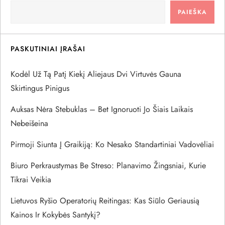
a
PAIEŠKA
c
PASKUTINIAI ĮRAŠAI
i
Kodėl Už Tą Patį Kiekį Aliejaus Dvi Virtuvės Gauna
j
Skirtingus Pinigus
a
Auksas Nėra Stebuklas – Bet Ignoruoti Jo Šiais Laikais
Nebeišeina
t
Pirmoji Siunta Į Graikiją: Ko Nesako Standartiniai Vadovėliai
a
Biuro Perkraustymas Be Streso: Planavimo Žingsniai, Kurie
r
Tikrai Veikia
p
Lietuvos Ryšio Operatorių Reitingas: Kas Siūlo Geriausią
Kainos Ir Kokybės Santykį?