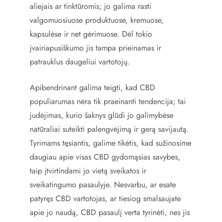
aliejais ar tinktūromis; jo galima rasti
valgomuosiuose produktuose, kremuose,
kapsulėse ir net gėrimuose. Dėl tokio
įvairiapusiškumo jis tampa prieinamas ir
patrauklus daugeliui vartotojų.
Apibendrinant galima teigti, kad CBD
populiarumas nėra tik praeinanti tendencija; tai
judėjimas, kurio šaknys glūdi jo galimybėse
natūraliai suteikti palengvėjimą ir gerą savijautą.
Tyrimams tęsiantis, galime tikėtis, kad sužinosime
daugiau apie visas CBD gydomąsias savybes,
taip įtvirtindami jo vietą sveikatos ir
sveikatingumo pasaulyje. Nesvarbu, ar esate
patyręs CBD vartotojas, ar tiesiog smalsaujate
apie jo naudą, CBD pasaulį verta tyrinėti, nes jis