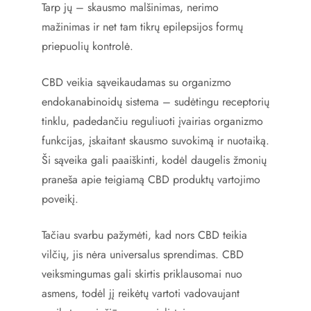
Tarp jų – skausmo malšinimas, nerimo
mažinimas ir net tam tikrų epilepsijos formų
priepuolių kontrolė.
CBD veikia sąveikaudamas su organizmo
endokanabinoidų sistema – sudėtingu receptorių
tinklu, padedančiu reguliuoti įvairias organizmo
funkcijas, įskaitant skausmo suvokimą ir nuotaiką.
Ši sąveika gali paaiškinti, kodėl daugelis žmonių
praneša apie teigiamą CBD produktų vartojimo
poveikį.
Tačiau svarbu pažymėti, kad nors CBD teikia
vilčių, jis nėra universalus sprendimas. CBD
veiksmingumas gali skirtis priklausomai nuo
asmens, todėl jį reikėtų vartoti vadovaujant