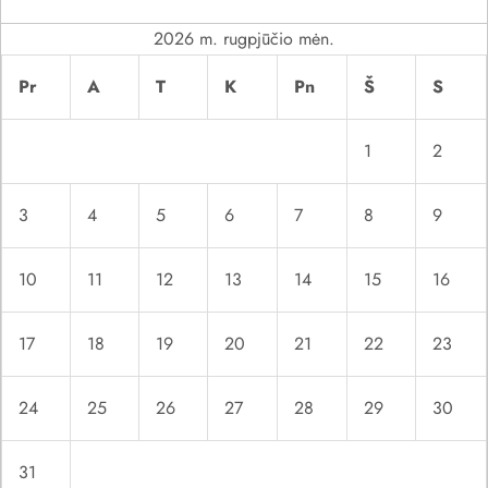
į
r
2026 m. rugpjūčio mėn.
Pr
A
T
K
Pn
Š
S
a
š
1
2
ų
3
4
5
6
7
8
9
10
11
12
13
14
15
16
17
18
19
20
21
22
23
24
25
26
27
28
29
30
31