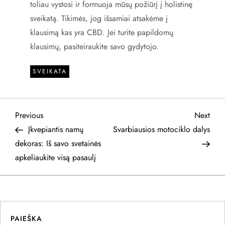
toliau vystosi ir formuoja mūsų požiūrį į holistinę
sveikatą. Tikimės, jog išsamiai atsakėme į
klausimą kas yra CBD. Jei turite papildomų
klausimų, pasiteiraukite savo gydytojo.
SVEIKATA
N
Previous
Next
Previous
Next
Post
Post
Įkvepiantis namų
Svarbiausios motociklo dalys
a
dekoras: Iš savo svetainės
apkeliaukite visą pasaulį
v
i
g
PAIEŠKA