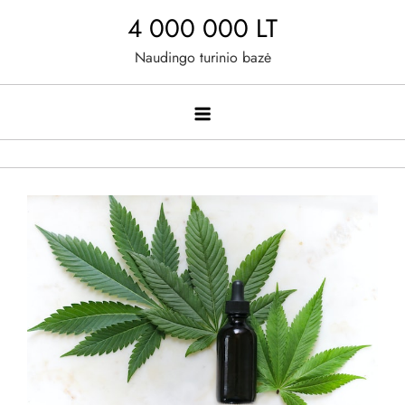
Skip
4 000 000 LT
to
Naudingo turinio bazė
content