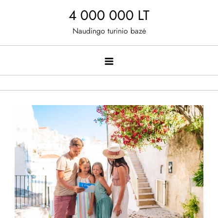
Skip
4 000 000 LT
to
Naudingo turinio bazė
content