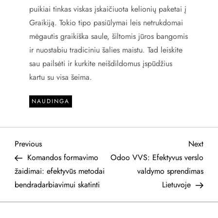
puikiai tinkas viskas įskaičiuota kelionių paketai į
Graikiją. Tokio tipo pasiūlymai leis netrukdomai
mėgautis graikiška saule, šiltomis jūros bangomis
ir nuostabiu tradiciniu šalies maistu. Tad leiskite
sau pailsėti ir kurkite neišdildomus įspūdžius
kartu su visa šeima.
NAUDINGA
N
Previous
Next
Previous
Next
Post
Post
Komandos formavimo
Odoo VVS: Efektyvus verslo
a
žaidimai: efektyvūs metodai
valdymo sprendimas
bendradarbiavimui skatinti
Lietuvoje
v
i