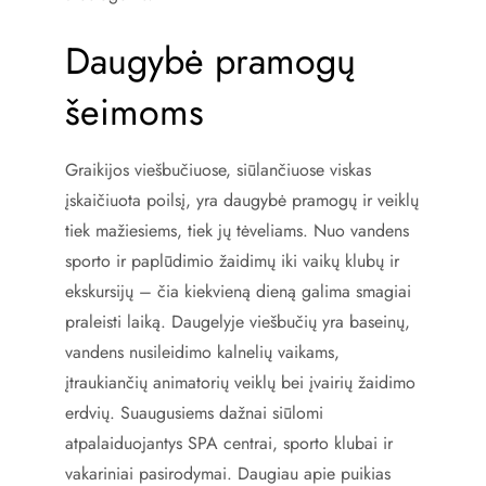
Daugybė pramogų
šeimoms
Graikijos viešbučiuose, siūlančiuose viskas
įskaičiuota poilsį, yra daugybė pramogų ir veiklų
tiek mažiesiems, tiek jų tėveliams. Nuo vandens
sporto ir paplūdimio žaidimų iki vaikų klubų ir
ekskursijų – čia kiekvieną dieną galima smagiai
praleisti laiką. Daugelyje viešbučių yra baseinų,
vandens nusileidimo kalnelių vaikams,
įtraukiančių animatorių veiklų bei įvairių žaidimo
erdvių. Suaugusiems dažnai siūlomi
atpalaiduojantys SPA centrai, sporto klubai ir
vakariniai pasirodymai. Daugiau apie puikias