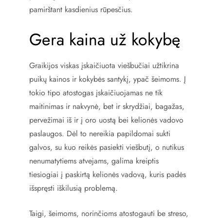
pamirštant kasdienius rūpesčius.
Gera kaina už kokybę
Graikijos viskas įskaičiuota viešbučiai užtikrina
puikų kainos ir kokybės santykį, ypač šeimoms. Į
tokio tipo atostogas įskaičiuojamas ne tik
maitinimas ir nakvynė, bet ir skrydžiai, bagažas,
pervežimai iš ir į oro uostą bei kelionės vadovo
paslaugos. Dėl to nereikia papildomai sukti
galvos, su kuo reikės pasiekti viešbutį, o nutikus
nenumatytiems atvejams, galima kreiptis
tiesiogiai į paskirtą kelionės vadovą, kuris padės
išspręsti iškilusią problemą.
Taigi, šeimoms, norinčioms atostogauti be streso,