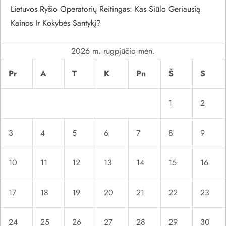
p
Lietuvos Ryšio Operatorių Reitingas: Kas Siūlo Geriausią
Kainos Ir Kokybės Santykį?
į
r
2026 m. rugpjūčio mėn.
Pr
A
T
K
Pn
Š
S
a
š
1
2
ų
3
4
5
6
7
8
9
10
11
12
13
14
15
16
17
18
19
20
21
22
23
24
25
26
27
28
29
30