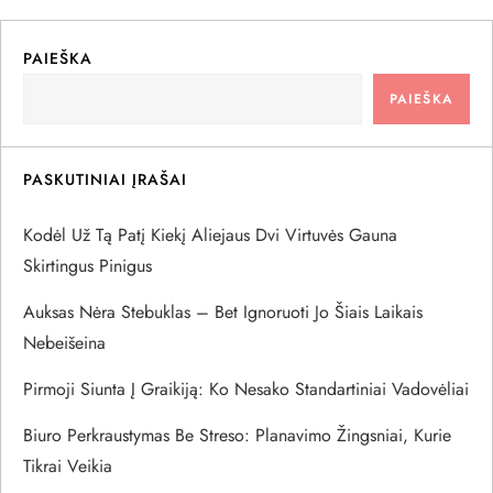
g
PAIEŠKA
a
PAIEŠKA
c
PASKUTINIAI ĮRAŠAI
i
Kodėl Už Tą Patį Kiekį Aliejaus Dvi Virtuvės Gauna
j
Skirtingus Pinigus
a
Auksas Nėra Stebuklas – Bet Ignoruoti Jo Šiais Laikais
Nebeišeina
t
Pirmoji Siunta Į Graikiją: Ko Nesako Standartiniai Vadovėliai
a
Biuro Perkraustymas Be Streso: Planavimo Žingsniai, Kurie
r
Tikrai Veikia