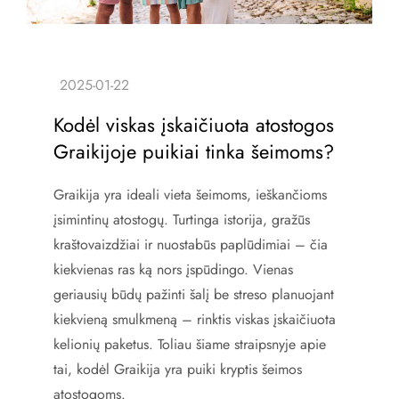
Kodėl viskas įskaičiuota atostogos
Graikijoje puikiai tinka šeimoms?
Graikija yra ideali vieta šeimoms, ieškančioms
įsimintinų atostogų. Turtinga istorija, gražūs
kraštovaizdžiai ir nuostabūs paplūdimiai – čia
kiekvienas ras ką nors įspūdingo. Vienas
geriausių būdų pažinti šalį be streso planuojant
kiekvieną smulkmeną – rinktis viskas įskaičiuota
kelionių paketus. Toliau šiame straipsnyje apie
tai, kodėl Graikija yra puiki kryptis šeimos
atostogoms.