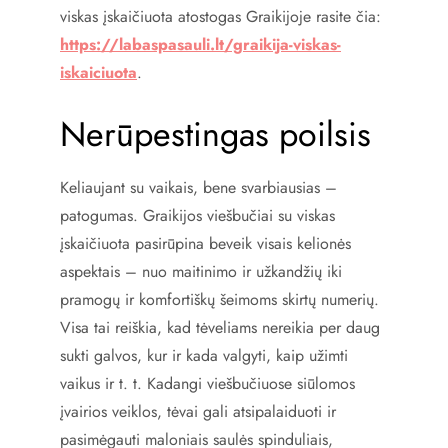
viskas įskaičiuota atostogas Graikijoje rasite čia:
https://labaspasauli.lt/graikija-viskas-
iskaiciuota
.
Nerūpestingas poilsis
Keliaujant su vaikais, bene svarbiausias –
patogumas. Graikijos viešbučiai su viskas
įskaičiuota pasirūpina beveik visais kelionės
aspektais – nuo maitinimo ir užkandžių iki
pramogų ir komfortiškų šeimoms skirtų numerių.
Visa tai reiškia, kad tėveliams nereikia per daug
sukti galvos, kur ir kada valgyti, kaip užimti
vaikus ir t. t. Kadangi viešbučiuose siūlomos
įvairios veiklos, tėvai gali atsipalaiduoti ir
pasimėgauti maloniais saulės spinduliais,