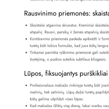
Rausvinimo priemonės: skaistal
Skaistalai atgaivina skruostus. Kreminiai skaistala
atspalvį. Rausvi, persikų ir žemės atspalvių skaista
Kontūravimo priemonės padeda apibrėžti ir formu
turėtų būti tokios formulės, kad juos būtų lengva 
Tinkamai parinkta ryškinimo priemonė gali suteikti
švytėjimą, o pudros suteikia subtilaus blizgesio.
Lūpos, fiksuojantys purškikliai 
Profesionalaus makiažo rinkinyje turėtų būti įvair
matinių, tiek satininių. Lūpų dažai turėtų papildy
būtų galima užpildyti visas lūpas.
Kad makiažas išliktų visą dieną, labai svarbu naud