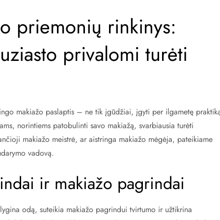
o priemonių rinkinys:
ziasto privalomi turėti
ingo makiažo paslaptis – ne tik įgūdžiai, įgyti per ilgametę praktik
stams, norintiems patobulinti savo makiažą, svarbiausia turėti
ančioji makiažo meistrė, ar aistringa makiažo mėgėja, pateikiame
sudarymo vadovą.
ndai ir makiažo pagrindai
lygina odą, suteikia makiažo pagrindui tvirtumo ir užtikrina