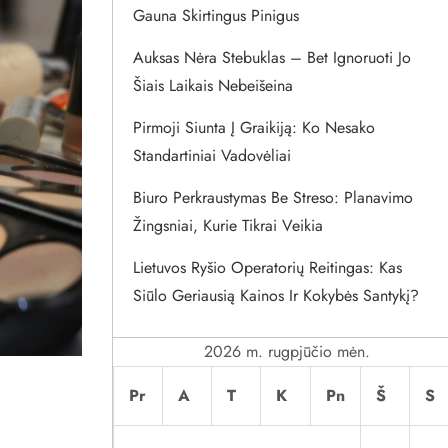
Gauna Skirtingus Pinigus
Auksas Nėra Stebuklas – Bet Ignoruoti Jo
Šiais Laikais Nebeišeina
Pirmoji Siunta Į Graikiją: Ko Nesako
Standartiniai Vadovėliai
Biuro Perkraustymas Be Streso: Planavimo
Žingsniai, Kurie Tikrai Veikia
Lietuvos Ryšio Operatorių Reitingas: Kas
Siūlo Geriausią Kainos Ir Kokybės Santykį?
2026 m. rugpjūčio mėn.
Pr
A
T
K
Pn
Š
S