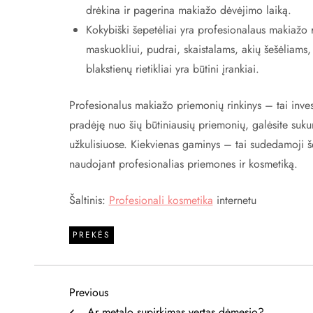
drėkina ir pagerina makiažo dėvėjimo laiką.
Kokybiški šepetėliai yra profesionalaus makiažo r
maskuokliui, pudrai, skaistalams, akių šešėliams,
blakstienų rietikliai yra būtini įrankiai.
Profesionalus makiažo priemonių rinkinys – tai inves
pradėję nuo šių būtiniausių priemonių, galėsite suk
užkulisiuose. Kiekvienas gaminys – tai sudedamoji šed
naudojant profesionalias priemones ir kosmetiką.
Šaltinis:
Profesionali kosmetika
internetu
PREKĖS
N
Previous
Previous
Post
Ar metalo supirkimas vertas dėmesio?