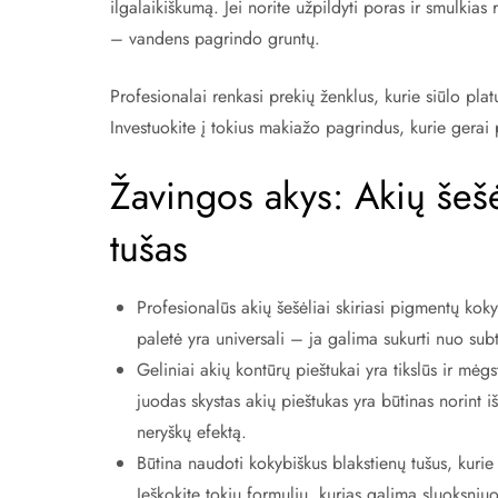
ilgalaikiškumą. Jei norite užpildyti poras ir smulkias
– vandens pagrindo gruntų.
Profesionalai renkasi prekių ženklus, kurie siūlo platų
Investuokite į tokius makiažo pagrindus, kurie gerai p
Žavingos akys: Akių šešėl
tušas
Profesionalūs akių šešėliai skiriasi pigmentų kok
paletė yra universali – ja galima sukurti nuo subt
Geliniai akių kontūrų pieštukai yra tikslūs ir mė
juodas skystas akių pieštukas yra būtinas norint išr
neryškų efektą.
Būtina naudoti kokybiškus blakstienų tušus, kurie 
Ieškokite tokių formulių, kurias galima sluoksniu