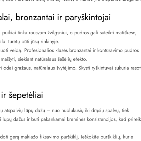
ai, bronzantai ir paryškintojai
i puikiai tinka rausvam žvilgsniui, o pudros gali suteikti matiškesnį
lai turėtų būti jūsų rinkinyje.
oti veidą. Profesionalios klasės bronzantai ir kontūravimo pudros
maišyti, siekiant natūralaus šešėlių efekto.
 odai gražaus, natūralaus švytėjimo. Skysti ryškintuvai sukuria rasot
ir šepetėliai
ių atspalvių lūpų dažų – nuo nublukusių iki drąsių spalvų, tiek
ti lūpų dažus ir būti pakankamai kreminės konsistencijos, kad prirei
oti gerą makiažo fiksavimo purškiklį. Ieškokite purškiklių, kurie