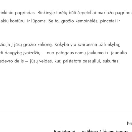
inkinio pagrindas. Rinkinyje turėtų būti šepetėliai makiažo pagrindu
 akių kontūrui ir lūpoms. Be to, grožio kempinėlės, pincetai ir
ticija į jūsų grožio kelionę. Kokybė yra svarbesnė už kiekybę;
urti daugybę įvaizdžių – nuo patogaus namų jaukumo iki jaudulio
evro dalis – jūsų veidas, kurį pristatote pasauliui, sukurtas
Ne
Radiatoriai – patikima šildymo įranga