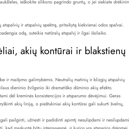
 raukšleles, ieškokite silikono pagrindo gruntų, o jei siekiate drėkini
 atspalvių ir atspalvių spektrą, pritaikytą kiekvienai odos spalvai.
adengia odą, suteikia natūralų atspalvį ir ilgai išsilaiko.
iai, akių kontūrai ir blakstienų
ybe ir maišymo galimybėmis. Neutralių matinių ir blizgių atspalvių
ilaus dieninio žvilgsnio iki dramatiško dūminio akių efekto.
gstami dėl kreminės konsistencijos ir atsparumo dėvėjimui. Geras
yškinti akių liniją, o pieštukiniai akių kontūrai gali sukurti švelnų,
gali pailginti, užriesti ir padidinti apimtį nesulipdami ir nesilupdami
oti, kad maskuotė būtų intensyvesnė, ir kurios yra atsparios drėgmei.