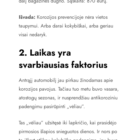
dalį bagažinės dugno. Sąskaita: 870 eurų.
Išvada:
Korozijos prevencijoje nėra vietos
taupymui. Arba darai kokybiškai, arba geriau
visai nedaryk.
2. Laikas yra
svarbiausias faktorius
Antrąjį automobilį jau pirkau žinodamas apie
korozijos pavojus. Tačiau tuo metu buvo vasara,
atostogų sezonas, ir nusprendžiau antikoroziniu
padengimu pasirūpinti „vėliau”.
Tas „vėliau” užsitęsė iki lapkričio, kai prasidėjo
pirmosios šlapios snieguotos dienos. Ir nors po