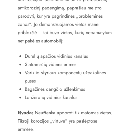
antikorozinį padengimą, paprašiau meistro
parodyti, kur yra pagrindinės „probleminės
zonos”. Jo demonstruojamos vietos mane
priblokštė – tai buvo vietos, kurių nepamatytum
net pakėlęs automobilį:
Durelių apačios vidinius kanalus
Statramsčių vidines ertmes
Variklio skyriaus komponentų užpakalines
puses
Bagažinės dangčio užlenkimus
Lonžeronų vidinius kanalus
Išvada:
Neužtenka apdoroti tik matomas vietas.
Tikroji korozijos „virtuvė” yra paslėptose
ertmėse.