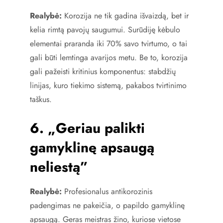
Realybė:
Korozija ne tik gadina išvaizdą, bet ir
kelia rimtą pavojų saugumui. Surūdiję kėbulo
elementai praranda iki 70% savo tvirtumo, o tai
gali būti lemtinga avarijos metu. Be to, korozija
gali pažeisti kritinius komponentus: stabdžių
linijas, kuro tiekimo sistemą, pakabos tvirtinimo
taškus.
6. „Geriau palikti
gamyklinę apsaugą
neliestą”
Realybė:
Profesionalus antikorozinis
padengimas ne pakeičia, o papildo gamyklinę
apsaugą. Geras meistras žino, kuriose vietose