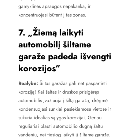
gamyklinės apsaugos nepakanka, ir
koncentruojasi būtent į tas zonas.
7. „Žiemą laikyti
automobilį šiltame
garaže padeda išvengti
korozijos”
Realybė:
Šiltas garažas gali net paspartinti
koroziją! Kai šaltas ir druskos prisigėręs
automobilis įvažiuoja į šiltą garažą, drėgmė
kondensuojasi sunkiai pasiekiamose vietose ir
sukuria idealias sąlygas korozijai. Geriau
reguliariai plauti automobilio dugną šaltu
vandeniu, nei tiesiog laikyti jį šiltame garaže.