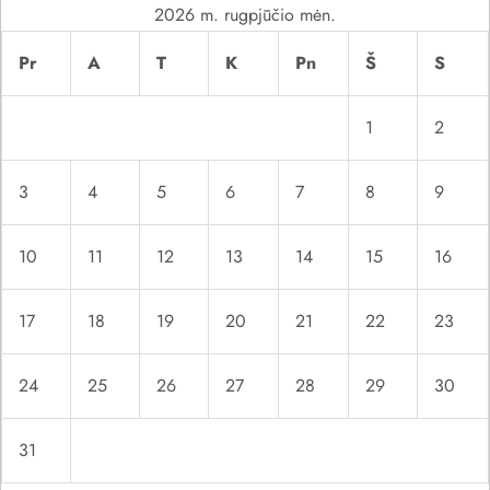
2026 m. rugpjūčio mėn.
a
Pr
A
T
K
Pn
Š
S
š
1
2
ų
3
4
5
6
7
8
9
10
11
12
13
14
15
16
17
18
19
20
21
22
23
24
25
26
27
28
29
30
31