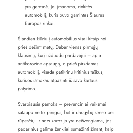
yra geresnė. Jei įmanoma, rinkitės
automobilį, kuris buvo gamintas Šiaurės
Europos rinkai.
Šiandien žiūriu į automobilius visai kitaip nei
prieš dešimt metų. Dabar vienas pirmųjų
klausimų, kurį užduodu pardavėjui – apie
antikorozinę apsaugą, o prieš pirkdamas
automobilį, visada patikrinu kritinius taškus,
kuriuos išmokau atpažinti iš savo kartaus
patyrimo.
Svarbiausia pamoka – prevenciniai veiksmai
sutaupo ne tik pinigus, bet ir daugybę streso bei
rūpesčių. Ir nors korozija yra neišvengiama, jos
padarinius galima ženkliai sumažinti žinant, kaip