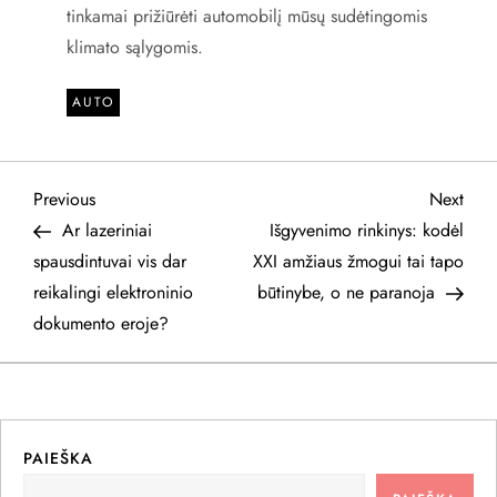
tinkamai prižiūrėti automobilį mūsų sudėtingomis
klimato sąlygomis.
AUTO
N
Previous
Next
Previous
Next
Post
Post
Ar lazeriniai
Išgyvenimo rinkinys: kodėl
a
spausdintuvai vis dar
XXI amžiaus žmogui tai tapo
reikalingi elektroninio
būtinybe, o ne paranoja
v
dokumento eroje?
i
g
a
PAIEŠKA