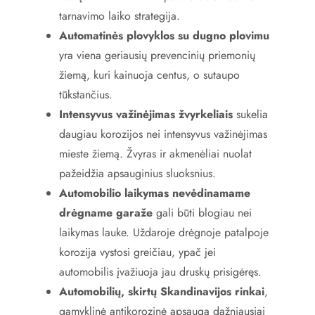
tarnavimo laiko strategija.
Automatinės plovyklos su dugno plovimu
yra viena geriausių prevencinių priemonių
žiemą, kuri kainuoja centus, o sutaupo
tūkstančius.
Intensyvus važinėjimas žvyrkeliais
sukelia
daugiau korozijos nei intensyvus važinėjimas
mieste žiemą. Žvyras ir akmenėliai nuolat
pažeidžia apsauginius sluoksnius.
Automobilio laikymas nevėdinamame
drėgname garaže
gali būti blogiau nei
laikymas lauke. Uždaroje drėgnoje patalpoje
korozija vystosi greičiau, ypač jei
automobilis įvažiuoja jau druskų prisigėręs.
Automobilių, skirtų Skandinavijos rinkai
,
gamyklinė antikorozinė apsauga dažniausiai