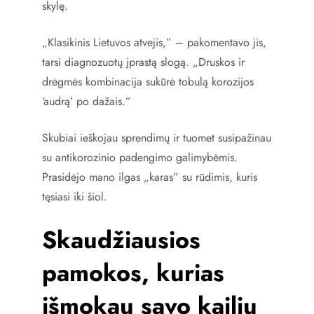
skylę.
„Klasikinis Lietuvos atvejis,” – pakomentavo jis,
tarsi diagnozuotų įprastą slogą. „Druskos ir
drėgmės kombinacija sukūrė tobulą korozijos
‘audrą’ po dažais.”
Skubiai ieškojau sprendimų ir tuomet susipažinau
su antikorozinio padengimo galimybėmis.
Prasidėjo mano ilgas „karas” su rūdimis, kuris
tęsiasi iki šiol.
Skaudžiausios
pamokos, kurias
išmokau savo kailiu