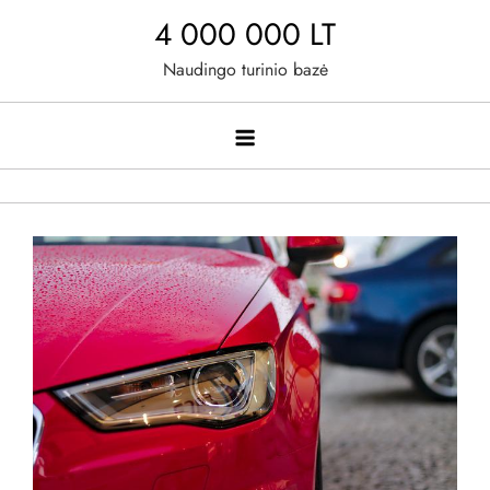
Skip
4 000 000 LT
to
Naudingo turinio bazė
content