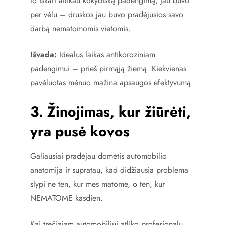
to iškart atlikau kokybišką padengimą, jau buvo
per vėlu – druskos jau buvo pradėjusios savo
darbą nematomomis vietomis.
Išvada:
Idealus laikas antikoroziniam
padengimui – prieš pirmąją žiemą. Kiekvienas
pavėluotas mėnuo mažina apsaugos efektyvumą.
3. Žinojimas, kur žiūrėti,
yra pusė kovos
Galiausiai pradėjau domėtis automobilio
anatomija ir supratau, kad didžiausia problema
slypi ne ten, kur mes matome, o ten, kur
NEMATOME kasdien.
Kai trečiajam automobiliui atliko profesionalų