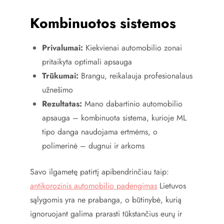
Kombinuotos sistemos
Privalumai:
Kiekvienai automobilio zonai
pritaikyta optimali apsauga
Trūkumai:
Brangu, reikalauja profesionalaus
užnešimo
Rezultatas:
Mano dabartinio automobilio
apsauga – kombinuota sistema, kurioje ML
tipo danga naudojama ertmėms, o
polimerinė – dugnui ir arkoms
Savo ilgametę patirtį apibendrinčiau taip:
antikorozinis automobilio padengimas
Lietuvos
sąlygomis yra ne prabanga, o būtinybė, kurią
ignoruojant galima prarasti tūkstančius eurų ir