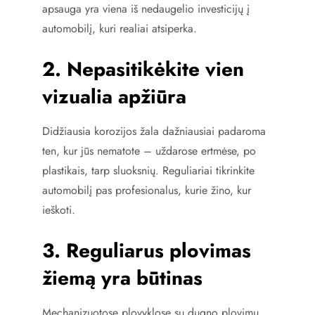
apsauga yra viena iš nedaugelio investicijų į
automobilį, kuri realiai atsiperka.
2. Nepasitikėkite vien
vizualia apžiūra
Didžiausia korozijos žala dažniausiai padaroma
ten, kur jūs nematote – uždarose ertmėse, po
plastikais, tarp sluoksnių. Reguliariai tikrinkite
automobilį pas profesionalus, kurie žino, kur
ieškoti.
3. Reguliarus plovimas
žiemą yra būtinas
Mechanizuotose plovyklose su dugno plovimu