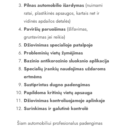
Pilnas automobilio išardymas
(nuimami
ratai, plastikinės apsaugos, kartais net ir
vidinės apdailos detalės)
Paviršių paruošimas
(šlifavimas,
gruntavimas jei reikia)
Džiovinimas specialioje patalpoje
Probleminių vietų žymėjimas
Bazinio antikorozinio sluoksnio aplikacija
Specialių įrankių naudojimas uždaroms
ertmėms
Sustiprintas dugno padengimas
Papildoma kritinių vietų apsauga
Džiovinimas kontroliuojamoje aplinkoje
Surinkimas ir galutinė kontrolė
Šiam automobiliui profesionalus padengimas