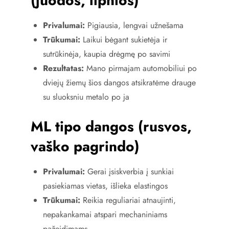
(juodos, lipnios)
Privalumai:
Pigiausia, lengvai užnešama
Trūkumai:
Laikui bėgant sukietėja ir
sutrūkinėja, kaupia drėgmę po savimi
Rezultatas:
Mano pirmajam automobiliui po
dviejų žiemų šios dangos atsikratėme drauge
su sluoksniu metalo po ja
ML tipo dangos (rusvos,
vaško pagrindo)
Privalumai:
Gerai įsiskverbia į sunkiai
pasiekiamas vietas, išlieka elastingos
Trūkumai:
Reikia reguliariai atnaujinti,
nepakankamai atspari mechaniniams
pažeidimams