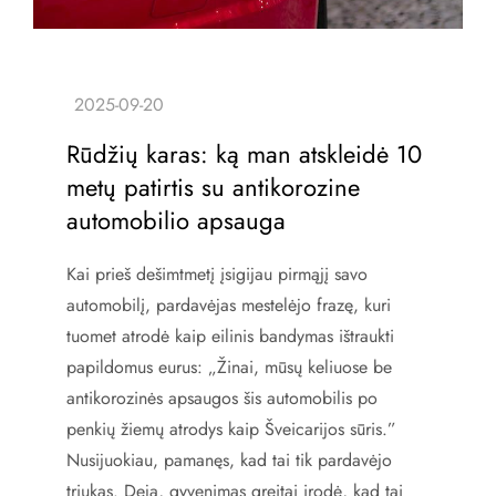
Rūdžių karas: ką man atskleidė 10
metų patirtis su antikorozine
automobilio apsauga
Kai prieš dešimtmetį įsigijau pirmąjį savo
automobilį, pardavėjas mestelėjo frazę, kuri
tuomet atrodė kaip eilinis bandymas ištraukti
papildomus eurus: „Žinai, mūsų keliuose be
antikorozinės apsaugos šis automobilis po
penkių žiemų atrodys kaip Šveicarijos sūris.”
Nusijuokiau, pamanęs, kad tai tik pardavėjo
triukas. Deja, gyvenimas greitai įrodė, kad tai