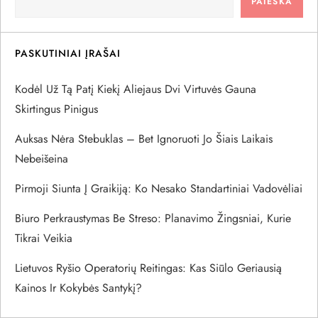
PAIEŠKA
c
i
PASKUTINIAI ĮRAŠAI
j
Kodėl Už Tą Patį Kiekį Aliejaus Dvi Virtuvės Gauna
a
Skirtingus Pinigus
Auksas Nėra Stebuklas – Bet Ignoruoti Jo Šiais Laikais
t
Nebeišeina
a
Pirmoji Siunta Į Graikiją: Ko Nesako Standartiniai Vadovėliai
r
Biuro Perkraustymas Be Streso: Planavimo Žingsniai, Kurie
Tikrai Veikia
p
Lietuvos Ryšio Operatorių Reitingas: Kas Siūlo Geriausią
į
Kainos Ir Kokybės Santykį?
r