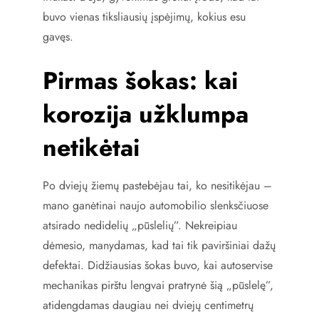
buvo vienas tiksliausių įspėjimų, kokius esu
gavęs.
Pirmas šokas: kai
korozija užklumpa
netikėtai
Po dviejų žiemų pastebėjau tai, ko nesitikėjau –
mano ganėtinai naujo automobilio slenksčiuose
atsirado nedidelių „pūslelių”. Nekreipiau
dėmesio, manydamas, kad tai tik paviršiniai dažų
defektai. Didžiausias šokas buvo, kai autoservise
mechanikas pirštu lengvai pratrynė šią „pūslelę”,
atidengdamas daugiau nei dviejų centimetrų