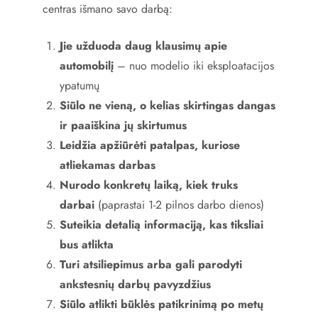
centras išmano savo darbą:
Jie užduoda daug klausimų apie
automobilį
– nuo modelio iki eksploatacijos
ypatumų
Siūlo ne vieną, o kelias skirtingas dangas
ir paaiškina jų skirtumus
Leidžia apžiūrėti patalpas, kuriose
atliekamas darbas
Nurodo konkretų laiką, kiek truks
darbai
(paprastai 1-2 pilnos darbo dienos)
Suteikia detalią informaciją, kas tiksliai
bus atlikta
Turi atsiliepimus arba gali parodyti
ankstesnių darbų pavyzdžius
Siūlo atlikti būklės patikrinimą po metų