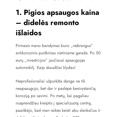
1. Pigios apsaugos kaina
– didelės remonto
išlaidos
Pirmasis mano bandymas buvo „nebrangus”
antikorozinis purškimas vietiniame garaže. Po 50
eurų „investicijos” jaučiausi apsaugojęs
automobilį. Kaip skaudžiai klydau!
Neprofesionaliai užpurkšta danga ne tik
neapsaugojo, bet dar ir paslėpė besivystančią
koroziją po savimi. Po metų, kai pagaliau
nusprendžiau kreiptis į specializuotą centrą,
paaiškėjo, kad man reikės keisti abu slenksčius ir