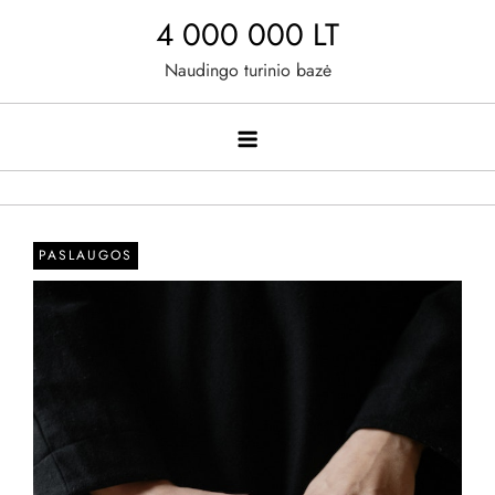
Skip
4 000 000 LT
to
Naudingo turinio bazė
content
PASLAUGOS