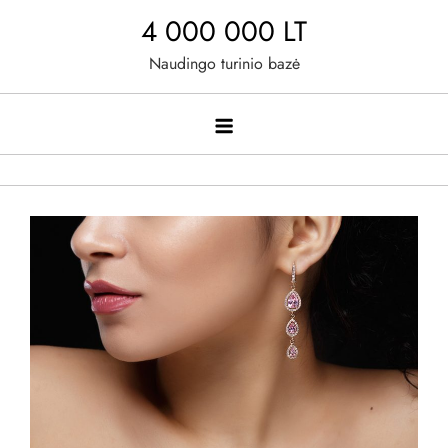
Skip
4 000 000 LT
to
Naudingo turinio bazė
content