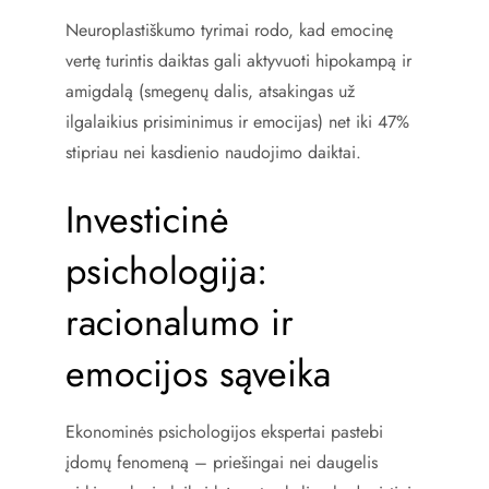
Neuroplastiškumo tyrimai rodo, kad emocinę
vertę turintis daiktas gali aktyvuoti hipokampą ir
amigdalą (smegenų dalis, atsakingas už
ilgalaikius prisiminimus ir emocijas) net iki 47%
stipriau nei kasdienio naudojimo daiktai.
Investicinė
psichologija:
racionalumo ir
emocijos sąveika
Ekonominės psichologijos ekspertai pastebi
įdomų fenomeną – priešingai nei daugelis