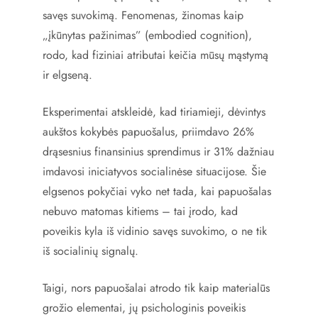
savęs suvokimą. Fenomenas, žinomas kaip
„įkūnytas pažinimas” (embodied cognition),
rodo, kad fiziniai atributai keičia mūsų mąstymą
ir elgseną.
Eksperimentai atskleidė, kad tiriamieji, dėvintys
aukštos kokybės papuošalus, priimdavo 26%
drąsesnius finansinius sprendimus ir 31% dažniau
imdavosi iniciatyvos socialinėse situacijose. Šie
elgsenos pokyčiai vyko net tada, kai papuošalas
nebuvo matomas kitiems – tai įrodo, kad
poveikis kyla iš vidinio savęs suvokimo, o ne tik
iš socialinių signalų.
Taigi, nors papuošalai atrodo tik kaip materialūs
grožio elementai, jų psichologinis poveikis