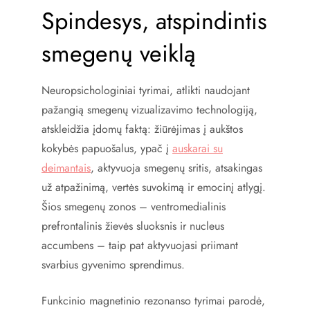
Spindesys, atspindintis
smegenų veiklą
Neuropsichologiniai tyrimai, atlikti naudojant
pažangią smegenų vizualizavimo technologiją,
atskleidžia įdomų faktą: žiūrėjimas į aukštos
kokybės papuošalus, ypač į
auskarai su
deimantais
, aktyvuoja smegenų sritis, atsakingas
už atpažinimą, vertės suvokimą ir emocinį atlygį.
Šios smegenų zonos – ventromedialinis
prefrontalinis žievės sluoksnis ir nucleus
accumbens – taip pat aktyvuojasi priimant
svarbius gyvenimo sprendimus.
Funkcinio magnetinio rezonanso tyrimai parodė,