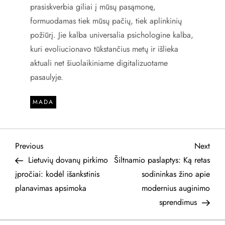
prasiskverbia giliai į mūsų pasąmonę,
formuodamas tiek mūsų pačių, tiek aplinkinių
požiūrį. Jie kalba universalia psichologine kalba,
kuri evoliucionavo tūkstančius metų ir išlieka
aktuali net šiuolaikiniame digitalizuotame
pasaulyje.
MADA
N
Previous
Next
Previous
Next
Post
Post
Lietuvių dovanų pirkimo
Šiltnamio paslaptys: Ką retas
a
įpročiai: kodėl išankstinis
sodininkas žino apie
planavimas apsimoka
modernius auginimo
v
sprendimus
i