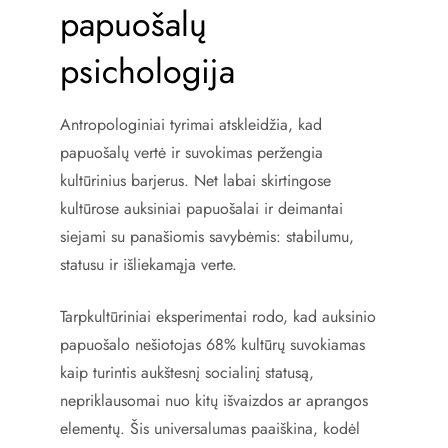
papuošalų
psichologija
Antropologiniai tyrimai atskleidžia, kad
papuošalų vertė ir suvokimas peržengia
kultūrinius barjerus. Net labai skirtingose
kultūrose auksiniai papuošalai ir deimantai
siejami su panašiomis savybėmis: stabilumu,
statusu ir išliekamąja verte.
Tarpkultūriniai eksperimentai rodo, kad auksinio
papuošalo nešiotojas 68% kultūrų suvokiamas
kaip turintis aukštesnį socialinį statusą,
nepriklausomai nuo kitų išvaizdos ar aprangos
elementų. Šis universalumas paaiškina, kodėl