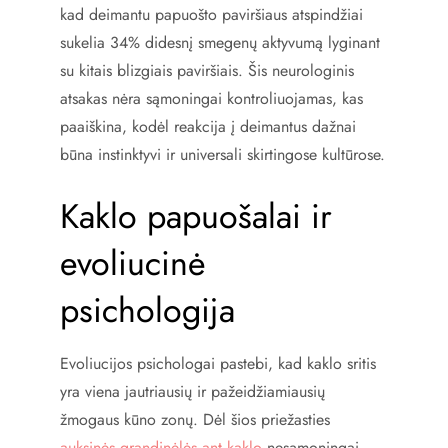
kad deimantu papuošto paviršiaus atspindžiai
sukelia 34% didesnį smegenų aktyvumą lyginant
su kitais blizgiais paviršiais. Šis neurologinis
atsakas nėra sąmoningai kontroliuojamas, kas
paaiškina, kodėl reakcija į deimantus dažnai
būna instinktyvi ir universali skirtingose kultūrose.
Kaklo papuošalai ir
evoliucinė
psichologija
Evoliucijos psichologai pastebi, kad kaklo sritis
yra viena jautriausių ir pažeidžiamiausių
žmogaus kūno zonų. Dėl šios priežasties
auksinės grandinėlės ant kaklo
nesąmoningai