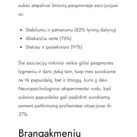
aukso atspalviai žmonių pasąmonėje asocijuojasi
su:
Stabilumu ir patvarumu (82% tyrimų dalyvių)
Išliekančia verte (76%)
Statusu ir pasiekimais (91%)
Šie asociacijų rinkiniai veikia giliai pasąmonės
lygmeniu ir daro įtaką tam, kaip mes suvokiame
ne tik papuošalą, bet ir žmogų, kuris jį dėvi.
Neuropsichologiniai eksperimentai rodo, kad
auksinis papuošalas gali padidinti suvokiamą
asmens patikimumą profesinėse situacijose iki
37%.
Brangakmenių