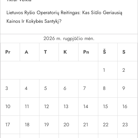
p
Lietuvos Ryšio Operatorių Reitingas: Kas Siūlo Geriausią
į
Kainos Ir Kokybės Santykį?
r
2026 m. rugpjūčio mėn.
a
Pr
A
T
K
Pn
Š
S
š
1
2
ų
3
4
5
6
7
8
9
10
11
12
13
14
15
16
17
18
19
20
21
22
23