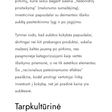
pirkimų, kurie laikui bėgant sukelia „hedonistinį
prisitaikymą” (malonumo sumažėjimą),
investiciniai papuošalai su deimantais išlaiko
aukštą pasitenkinimo lygį ir po įsigijimo.
Tyrimai rodo, kad aukštos kokybės papuošalai,
skirtingai nei kiti prabangos produktai, sukelia
mažesnį kaltės jausmą po pirkimo, nes
pasąmonėje kategorizuojami kaip vertės
išlaikymo priemonė, o ne tik estetikos elementas.
Šis „racionalaus pateisinamumo efektas”
paaiškina, kodėl protingi vartotojai linkę
investuoti į kokybę, net jei pradinė kaina yra
aukštesnė.
Tarpkultūrinė