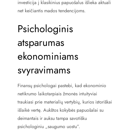
investicija į klasikinius papuošalus išlieka aktuali
net keičiantis mados tendencijoms.
Psichologinis
atsparumas
ekonominiams
svyravimams
Finansų psichologai pastebi, kad ekonominio
netikrumo laikotarpiais žmonės intuityviai
traukiasi prie materialių vertybių, kurios istoriškai
išlaikė vertę. Aukštos kokybės papuošalai su
deimantais ir auksu tampa savotišku
psichologiniu „saugumo uostu”.