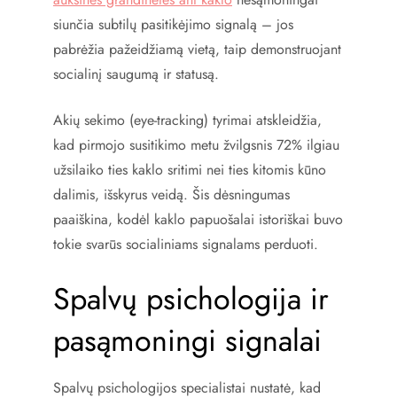
siunčia subtilų pasitikėjimo signalą – jos
pabrėžia pažeidžiamą vietą, taip demonstruojant
socialinį saugumą ir statusą.
Akių sekimo (eye-tracking) tyrimai atskleidžia,
kad pirmojo susitikimo metu žvilgsnis 72% ilgiau
užsilaiko ties kaklo sritimi nei ties kitomis kūno
dalimis, išskyrus veidą. Šis dėsningumas
paaiškina, kodėl kaklo papuošalai istoriškai buvo
tokie svarūs socialiniams signalams perduoti.
Spalvų psichologija ir
pasąmoningi signalai
Spalvų psichologijos specialistai nustatė, kad