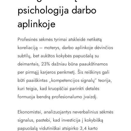
psichologija darbo
aplinkoje
Profesinės sėkmės tyrimai atskleidė netikėtą
koreliaciją – moterys, darbo aplinkoje dėvinčios
subtilų, bet aukštos kokybės papuošalą su
deimantais, 23% dažniau būna paaukštinamos
per pirmąjį karjeros penkmetį. Šis reiškinys gali
būti paaiškintas „kompetencijos signalų” teorija,
kuri teigia, kad kruopščiai parinkti detalės
formuoja bendrą profesionalumo įvaizdį.
Ekonomistai, analizuojantys neverbalinius sėkmės
signalus, pastebi, kad investicija į kokybišką
papuošalą vidutiniškai atsipirko 3,4 karto