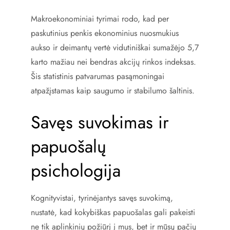
Makroekonominiai tyrimai rodo, kad per
paskutinius penkis ekonominius nuosmukius
aukso ir deimantų vertė vidutiniškai sumažėjo 5,7
karto mažiau nei bendras akcijų rinkos indeksas.
Šis statistinis patvarumas pasąmoningai
atpažįstamas kaip saugumo ir stabilumo šaltinis.
Savęs suvokimas ir
papuošalų
psichologija
Kognityvistai, tyrinėjantys savęs suvokimą,
nustatė, kad kokybiškas papuošalas gali pakeisti
ne tik aplinkinių požiūrį į mus, bet ir mūsų pačių