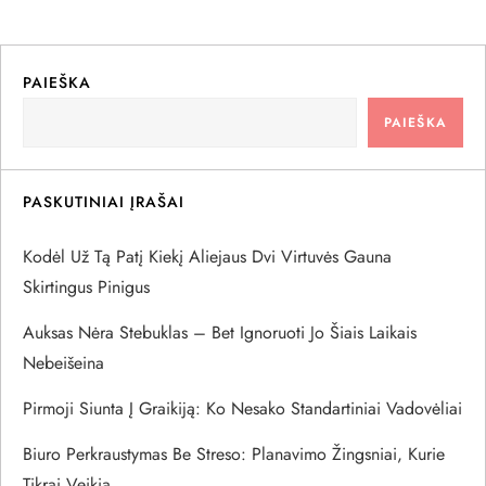
g
a
PAIEŠKA
PAIEŠKA
c
i
PASKUTINIAI ĮRAŠAI
j
Kodėl Už Tą Patį Kiekį Aliejaus Dvi Virtuvės Gauna
a
Skirtingus Pinigus
Auksas Nėra Stebuklas – Bet Ignoruoti Jo Šiais Laikais
t
Nebeišeina
a
Pirmoji Siunta Į Graikiją: Ko Nesako Standartiniai Vadovėliai
r
Biuro Perkraustymas Be Streso: Planavimo Žingsniai, Kurie
Tikrai Veikia