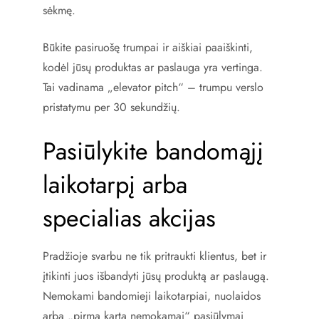
sėkmę.
Būkite pasiruošę trumpai ir aiškiai paaiškinti,
kodėl jūsų produktas ar paslauga yra vertinga.
Tai vadinama „elevator pitch“ – trumpu verslo
pristatymu per 30 sekundžių.
Pasiūlykite bandomąjį
laikotarpį arba
specialias akcijas
Pradžioje svarbu ne tik pritraukti klientus, bet ir
įtikinti juos išbandyti jūsų produktą ar paslaugą.
Nemokami bandomieji laikotarpiai, nuolaidos
arba „pirmą kartą nemokamai“ pasiūlymai