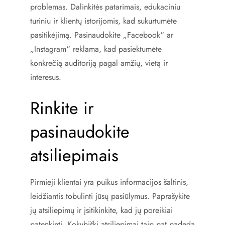
problemas. Dalinkitės patarimais, edukaciniu
turiniu ir klientų istorijomis, kad sukurtumėte
pasitikėjimą. Pasinaudokite „Facebook“ ar
„Instagram“ reklama, kad pasiektumėte
konkrečią auditoriją pagal amžių, vietą ir
interesus.
Rinkite ir
pasinaudokite
atsiliepimais
Pirmieji klientai yra puikus informacijos šaltinis,
leidžiantis tobulinti jūsų pasiūlymus. Paprašykite
jų atsiliepimų ir įsitikinkite, kad jų poreikiai
patenkinti. Kokybiški atsiliepimai taip pat padeda