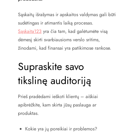
Sąskaitų išrašymas ir apskaitos valdymas gali būti
sudėtingas ir atimantis laiką procesas.
Sąskaita123
yra čia tam, kad galėtumėte visą
dėmesį skirti svarbiausioms verslo sritims,
žinodami, kad finansai yra patikimose rankose.
Supraskite savo
tikslinę auditoriją
Prieš pradėdami ieškoti klientų – aiškiai
apibrėžkite, kam skirta jūsų paslauga ar
produktas.
Kokie yra jų poreikiai ir problemos?