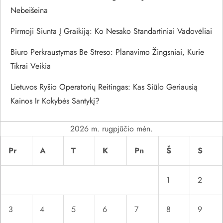
Nebeišeina
t
Pirmoji Siunta Į Graikiją: Ko Nesako Standartiniai Vadovėliai
a
Biuro Perkraustymas Be Streso: Planavimo Žingsniai, Kurie
r
Tikrai Veikia
p
Lietuvos Ryšio Operatorių Reitingas: Kas Siūlo Geriausią
Kainos Ir Kokybės Santykį?
į
r
2026 m. rugpjūčio mėn.
Pr
A
T
K
Pn
Š
S
a
š
1
2
ų
3
4
5
6
7
8
9