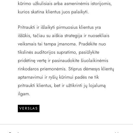
kūrimo užkulisiais arba asmeninėmis istorijomis,
kurios skatina klientus juos palaikyti.
Pritraukti ir išlaikyti pirmuosius klientus yra
iššūkis, tačiau su aiškia strategija ir nuosekliais
veiksmais tai tampa įmanoma. Pradėkite nuo
tikslinės auditorijos supratimo, pasiūlykite
pridėtinę vertę ir pasinaudokite šiuolaikinėmis
rinkodaros priemonėmis. Stiprus dėmesys klientų
aptarnavimui ir ryšių kūrimui padės ne tik
pritraukti klientus, bet ir užtikrinti jų lojalumą
ilgam.
VERSLAS