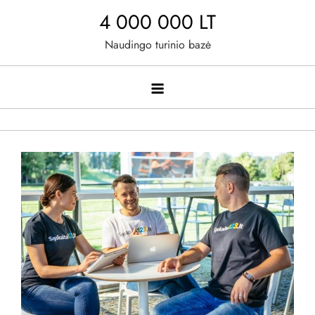
Skip
4 000 000 LT
to
Naudingo turinio bazė
content