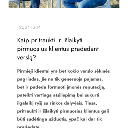
Kaip pritraukti ir išlaikyti
pirmuosius klientus pradedant
verslą?
Pirmieji klientai yra bet kokio verslo sėkmės
pagrindas. Jie ne tik generuoja pajamas,
bet ir padeda formuoti įmonės reputaciją,
pateikti vertingą atsiliepimą bei sukurti
ilgalaikį ryšį su rinkos dalyviais. Tiesa,
pritraukti ir išlaikyti pirmuosius klientus gali
būti sudėtinga užduotis, ypač kai dar tik
pradedate.