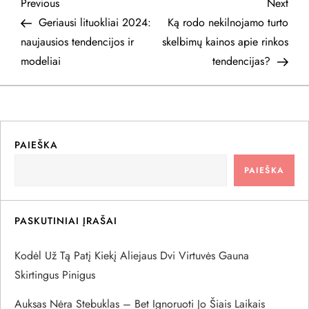
N
Previous
Next
Previous
Next
Post
Post
Geriausi lituokliai 2024:
Ką rodo nekilnojamo turto
a
naujausios tendencijos ir
skelbimų kainos apie rinkos
modeliai
tendencijas?
v
i
g
PAIEŠKA
a
PAIEŠKA
c
PASKUTINIAI ĮRAŠAI
i
Kodėl Už Tą Patį Kiekį Aliejaus Dvi Virtuvės Gauna
j
Skirtingus Pinigus
a
Auksas Nėra Stebuklas – Bet Ignoruoti Jo Šiais Laikais