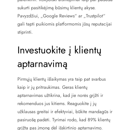
sukurti pasitikėjimą būsimų klientų akyse.
Pavyzdžiui, „Google Reviews“ ar „Trustpilot“
gali tapti puikiomis platformomis jūsų reputacijai
stiprinti.
Investuokite į klientų
aptarnavimą
Pirmųjų klientų išlaikymas yra taip pat svarbus
kaip ir jų pritraukimas. Geras klientų
aptarnavimas užtikrina, kad jie norės grįžti ir
rekomenduos jus kitiems. Reaguokite į jų
užklausas greitai ir efektyviai, būkite mandagūs ir
pasiruošę padėti. Tyrimai rodo, kad 89% klientų
grįžta pas įmonę dėl išskirtinio aptarnavimo.