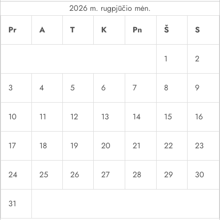
a
2026 m. rugpjūčio mėn.
š
Pr
A
T
K
Pn
Š
S
ų
1
2
3
4
5
6
7
8
9
10
11
12
13
14
15
16
17
18
19
20
21
22
23
24
25
26
27
28
29
30
31