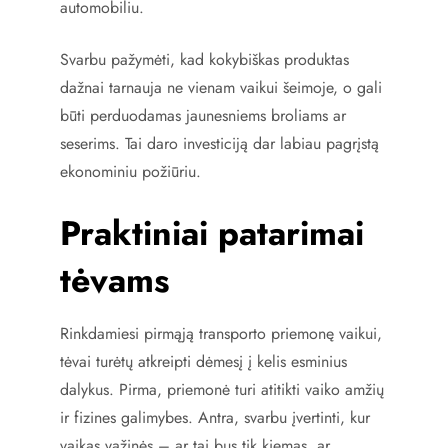
automobiliu.
Svarbu pažymėti, kad kokybiškas produktas
dažnai tarnauja ne vienam vaikui šeimoje, o gali
būti perduodamas jaunesniems broliams ar
seserims. Tai daro investiciją dar labiau pagrįstą
ekonominiu požiūriu.
Praktiniai patarimai
tėvams
Rinkdamiesi pirmąją transporto priemonę vaikui,
tėvai turėtų atkreipti dėmesį į kelis esminius
dalykus. Pirma, priemonė turi atitikti vaiko amžių
ir fizines galimybes. Antra, svarbu įvertinti, kur
vaikas važinės – ar tai bus tik kiemas, ar