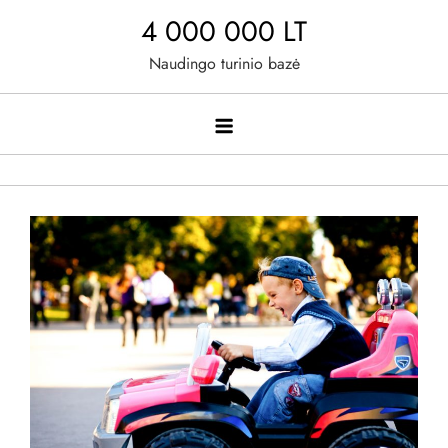
Skip
4 000 000 LT
to
Naudingo turinio bazė
content