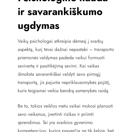
ir savarankiškumo
ugdymas
Vaikų psichologai atkreipia dėmesį į svarbų
aspektą, kurį tėvai dažnai nepastebi – transporto
priemonės valdymas padeda vaikui formuoti
savivertę ir pasitikėjimą savimi. Kai vaikas
išmoksta savarankiškai valdyti savo pirmąjį
transportą, jis pajunta nepriklausomybės pojūtį,
kuris teigiamai veikia bendrą asmenybės raidą.
Be to, tokios veiklos metu vaikai mokosi planuoti
savo veiksmus, įvertinti rizikas ir priimti
sprendimus. Tai yra svarbios gyvenimo
kompetencijos, kurios praverčia ne tik kelyje, bet