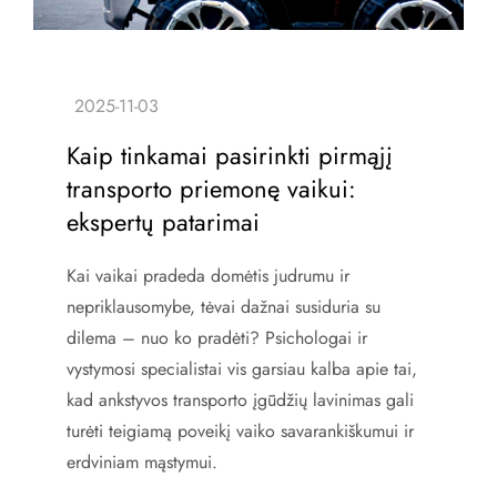
Kaip tinkamai pasirinkti pirmąjį
transporto priemonę vaikui:
ekspertų patarimai
Kai vaikai pradeda domėtis judrumu ir
nepriklausomybe, tėvai dažnai susiduria su
dilema – nuo ko pradėti? Psichologai ir
vystymosi specialistai vis garsiau kalba apie tai,
kad ankstyvos transporto įgūdžių lavinimas gali
turėti teigiamą poveikį vaiko savarankiškumui ir
erdviniam mąstymui.