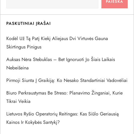
PAIEŠKA
i
j
PASKUTINIAI ĮRAŠAI
a
Kodėl Už Tą Patį Kiekį Aliejaus Dvi Virtuvės Gauna
Skirtingus Pinigus
t
Auksas Nėra Stebuklas – Bet Ignoruoti Jo Šiais Laikais
a
Nebeišeina
r
Pirmoji Siunta Į Graikiją: Ko Nesako Standartiniai Vadovėliai
Biuro Perkraustymas Be Streso: Planavimo Žingsniai, Kurie
p
Tikrai Veikia
į
Lietuvos Ryšio Operatorių Reitingas: Kas Siūlo Geriausią
r
Kainos Ir Kokybės Santykį?