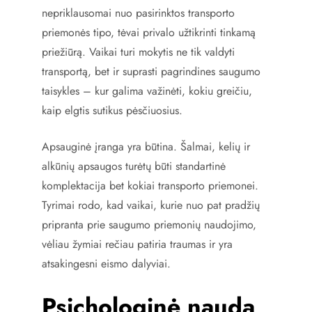
nepriklausomai nuo pasirinktos transporto
priemonės tipo, tėvai privalo užtikrinti tinkamą
priežiūrą. Vaikai turi mokytis ne tik valdyti
transportą, bet ir suprasti pagrindines saugumo
taisykles – kur galima važinėti, kokiu greičiu,
kaip elgtis sutikus pėsčiuosius.
Apsauginė įranga yra būtina. Šalmai, kelių ir
alkūnių apsaugos turėtų būti standartinė
komplektacija bet kokiai transporto priemonei.
Tyrimai rodo, kad vaikai, kurie nuo pat pradžių
pripranta prie saugumo priemonių naudojimo,
vėliau žymiai rečiau patiria traumas ir yra
atsakingesni eismo dalyviai.
Psichologinė nauda