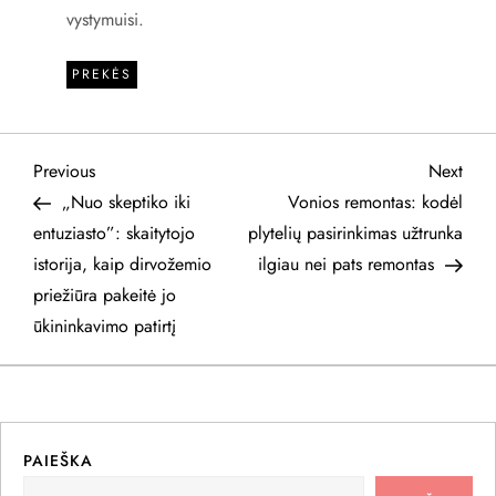
vystymuisi.
PREKĖS
N
Previous
Next
Previous
Next
Post
Post
„Nuo skeptiko iki
Vonios remontas: kodėl
a
entuziasto”: skaitytojo
plytelių pasirinkimas užtrunka
istorija, kaip dirvožemio
ilgiau nei pats remontas
v
priežiūra pakeitė jo
i
ūkininkavimo patirtį
g
a
PAIEŠKA
c