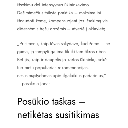
išsekimu dėl intensyvaus ūkininkavimo.
Dešimtmečius taikyta praktika – maksimaliai
išnaudoti žemę, kompensuojant jos išsekimą vis
didesnėmis trąšų dozėmis – atvedė į aklavietę.
„Prisimenu, kaip tėvas sakydavo, kad žemė – ne
guma, ją tampyti galima tik iki tam tikros ribos.
Bet jis, kaip ir daugelis jo kartos ūkininkų, sekė
tuo metu populiarias rekomendacijas,
nesusimąstydamas apie ilgalaikius padarinius,”
– pasakoja Jonas.
Posūkio taškas –
netikėtas susitikimas