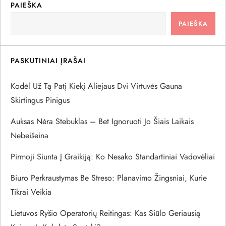
a
PAIEŠKA
PAIEŠKA
c
i
PASKUTINIAI ĮRAŠAI
j
Kodėl Už Tą Patį Kiekį Aliejaus Dvi Virtuvės Gauna
a
Skirtingus Pinigus
Auksas Nėra Stebuklas – Bet Ignoruoti Jo Šiais Laikais
t
Nebeišeina
a
Pirmoji Siunta Į Graikiją: Ko Nesako Standartiniai Vadovėliai
r
Biuro Perkraustymas Be Streso: Planavimo Žingsniai, Kurie
Tikrai Veikia
p
Lietuvos Ryšio Operatorių Reitingas: Kas Siūlo Geriausią
į