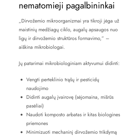
nematomieji pagalbininkai
„Dirvožemio mikroorganizmai yra tikroji jėga už
maistinių medžiagų ciklo, augalų apsaugos nuo
ligų ir dirvožemio struktūros formavimo,” –
aiškina mikrobiologai.
Jų patarimai mikrobiologiniam aktyvumui didinti:
Vengti perteklinio trąšų ir pesticidų
naudojimo
Didinti augalų įvairovę (sėjomaina, mišrūs
pasėliai)
Naudoti komposto arbatas ir kitas biologines
priemones
Minimizuoti mechaninį dirvožemio trikdymą