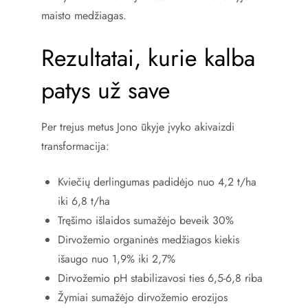
maisto medžiagas.
Rezultatai, kurie kalba
patys už save
Per trejus metus Jono ūkyje įvyko akivaizdi
transformacija:
Kviečių derlingumas padidėjo nuo 4,2 t/ha
iki 6,8 t/ha
Tręšimo išlaidos sumažėjo beveik 30%
Dirvožemio organinės medžiagos kiekis
išaugo nuo 1,9% iki 2,7%
Dirvožemio pH stabilizavosi ties 6,5-6,8 riba
Žymiai sumažėjo dirvožemio erozijos