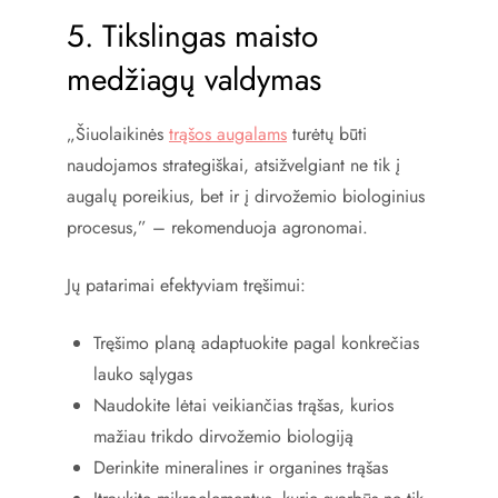
5. Tikslingas maisto
medžiagų valdymas
„Šiuolaikinės
trąšos augalams
turėtų būti
naudojamos strategiškai, atsižvelgiant ne tik į
augalų poreikius, bet ir į dirvožemio biologinius
procesus,” – rekomenduoja agronomai.
Jų patarimai efektyviam tręšimui:
Tręšimo planą adaptuokite pagal konkrečias
lauko sąlygas
Naudokite lėtai veikiančias trąšas, kurios
mažiau trikdo dirvožemio biologiją
Derinkite mineralines ir organines trąšas