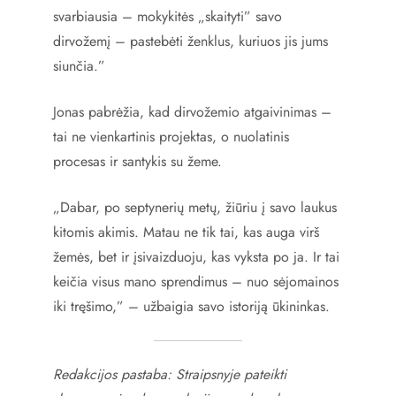
svarbiausia – mokykitės „skaityti” savo
dirvožemį – pastebėti ženklus, kuriuos jis jums
siunčia.”
Jonas pabrėžia, kad dirvožemio atgaivinimas –
tai ne vienkartinis projektas, o nuolatinis
procesas ir santykis su žeme.
„Dabar, po septynerių metų, žiūriu į savo laukus
kitomis akimis. Matau ne tik tai, kas auga virš
žemės, bet ir įsivaizduoju, kas vyksta po ja. Ir tai
keičia visus mano sprendimus – nuo sėjomainos
iki tręšimo,” – užbaigia savo istoriją ūkininkas.
Redakcijos pastaba: Straipsnyje pateikti