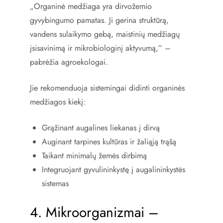
„Organinė medžiaga yra dirvožemio
gyvybingumo pamatas. Ji gerina struktūrą,
vandens sulaikymo gebą, maistinių medžiagų
įsisavinimą ir mikrobiologinį aktyvumą,” –
pabrėžia agroekologai.
Jie rekomenduoja sistemingai didinti organinės
medžiagos kiekį:
Grąžinant augalines liekanas į dirvą
Auginant tarpines kultūras ir žaliąją trąšą
Taikant minimalų žemės dirbimą
Integruojant gyvulininkystę į augalininkystės
sistemas
4. Mikroorganizmai –