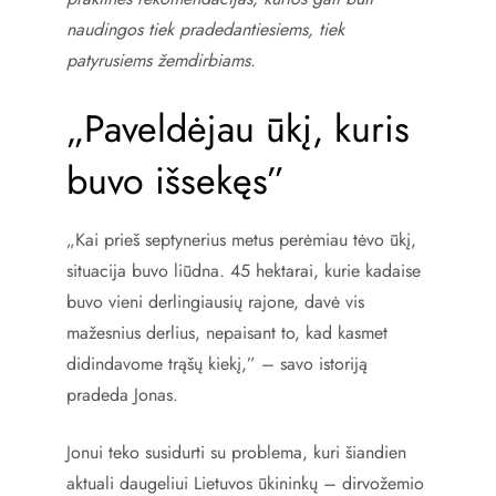
naudingos tiek pradedantiesiems, tiek
patyrusiems žemdirbiams.
„Paveldėjau ūkį, kuris
buvo išsekęs”
„Kai prieš septynerius metus perėmiau tėvo ūkį,
situacija buvo liūdna. 45 hektarai, kurie kadaise
buvo vieni derlingiausių rajone, davė vis
mažesnius derlius, nepaisant to, kad kasmet
didindavome trąšų kiekį,” – savo istoriją
pradeda Jonas.
Jonui teko susidurti su problema, kuri šiandien
aktuali daugeliui Lietuvos ūkininkų – dirvožemio