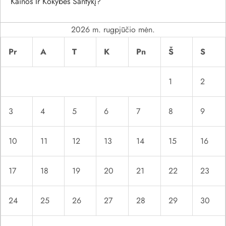
Kainos Ir Kokybės Santykį?
r
2026 m. rugpjūčio mėn.
a
Pr
A
T
K
Pn
Š
S
š
1
2
ų
3
4
5
6
7
8
9
10
11
12
13
14
15
16
17
18
19
20
21
22
23
24
25
26
27
28
29
30