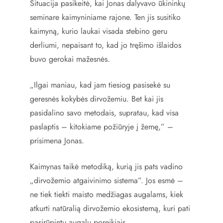
Situacija pasikeitė, kai Jonas dalyvavo ūkininkų
seminare kaimyniniame rajone. Ten jis susitiko
kaimyną, kurio laukai visada stebino geru
derliumi, nepaisant to, kad jo tręšimo išlaidos
buvo gerokai mažesnės.
„Ilgai maniau, kad jam tiesiog pasisekė su
geresnės kokybės dirvožemiu. Bet kai jis
pasidalino savo metodais, supratau, kad visa
paslaptis – kitokiame požiūryje į žemę,” –
prisimena Jonas.
Kaimynas taikė metodiką, kurią jis pats vadino
„dirvožemio atgaivinimo sistema”. Jos esmė –
ne tiek tiekti maisto medžiagas augalams, kiek
atkurti natūralią dirvožemio ekosistemą, kuri pati
pasirūpintų augalų poreikiais.