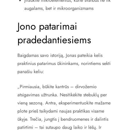
Įtraukite mikroelementus, kurie svarbūs ne tik
augalams, bet ir mikroorganizmams
Jono patarimai
pradedantiesiems
Baigdamas savo istoriją, Jonas pateikia kelis
praktinius patarimus ūkininkams, norintiems sekti
panašiu keliu:
„Pirmiausia, būkite kantrūs – dirvožemio
atsigavimas užtrunka. Nesitikėkite stebuklų per
vieną sezoną. Antra, eksperimentuokite mažame
plote prieš taikydami naujas praktikas visame
ūkyje. Trečia, jungtis į bendruomenes ir dalintis
patirtimi – tai sutaupo daug laiko ir lėšų. Ir