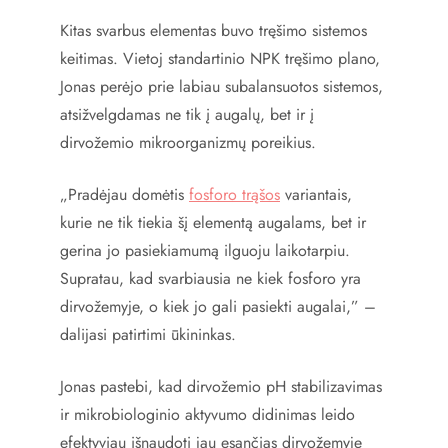
Kitas svarbus elementas buvo tręšimo sistemos
keitimas. Vietoj standartinio NPK tręšimo plano,
Jonas perėjo prie labiau subalansuotos sistemos,
atsižvelgdamas ne tik į augalų, bet ir į
dirvožemio mikroorganizmų poreikius.
„Pradėjau domėtis
fosforo trąšos
variantais,
kurie ne tik tiekia šį elementą augalams, bet ir
gerina jo pasiekiamumą ilguoju laikotarpiu.
Supratau, kad svarbiausia ne kiek fosforo yra
dirvožemyje, o kiek jo gali pasiekti augalai,” –
dalijasi patirtimi ūkininkas.
Jonas pastebi, kad dirvožemio pH stabilizavimas
ir mikrobiologinio aktyvumo didinimas leido
efektyviau išnaudoti jau esančias dirvožemyje