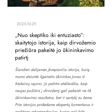
„Nuo skeptiko iki entuziasto”:
skaitytojo istorija, kaip dirvožemio
priežiūra pakeitė jo ūkininkavimo
patirtį
Šiandien dalijamės įkvepiančia istorija, kurią
mums atsiuntė ilgametis ūkininkas Jonas iš
Kėdainių rajono. Jo patirtis atskleidžia, kaip
naujas požiūris į dirvožemį gali pakeisti ne tik
ūkininkavimo rezultatus, bet ir santykį su žeme.
Prie istorijos pridedame ekspertų komentarus ir
praktines rekomendacijas, kurios gali būti