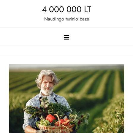
Skip
4 000 000 LT
to
Naudingo turinio bazė
content