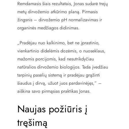
Remdamasis šiais rezultatais, Jonas sudarė trejų
metų dirvožemio atkūrimo planą. Pirmasis
žingsnis – dirvožemio pH normalizavimas ir
organinės medžiagos didinimas.
„Pradėjau nuo kalkinimo, bet ne įprastinio,
vienkartinio didelėmis dozėmis, o nuoseklaus,
mažomis porcijomis, kad nesutrikdyčiau
natūralios dirvožemio biologijos. Tada įvedžiau
tarpinių pasėlių sistemą ir pradėjau grąžinti
šiaudus į dirvą, užuot juos pardavinėjęs,” –
aiškina savo pirmąsias praktikas Jonas.
Naujas požiūris į
tręšimą