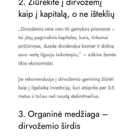
2. Žiūrėkite į dirvožemį
kaip į kapitalą, o ne išteklių
„Dirvožemis nėra vien tik gamybos priemonė –
tai jūsų pagrindinis kapitalas, kuris, tinkamai
prižiūrimas, duoda dividendus kasmet ir didina
savo vertę ilguoju laikotarpiu,” – aiškina žemės
ūkio ekonomistai.
Jie rekomenduoja į dirvožemio gerinimą žiūrėti
kaip į ilgalaikę investiciją, kuri atsipirks per 3-5
metus ir toliau neš naudą dešimtmečius.
3. Organinė medžiaga –
dirvožemio širdis