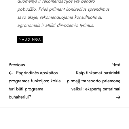
duomenys ir rekomendacijos yra bendro
pobūdžio. Prieš priimant konkrečius sprendimus
savo ūkyje, rekomenduojama konsultuotis su
agronomais ir atlikti dirvožemio tyrimus.
NAUDINGA
N
Previous
Next
Previous
Next
Post
Post
Pagrindinės apskaitos
Kaip tinkamai pasirinkti
a
programos funkcijos: kokia
pirmąjį transporto priemonę
turi būti programa
vaikui: ekspertų patarimai
v
buhalteriui?
i
g