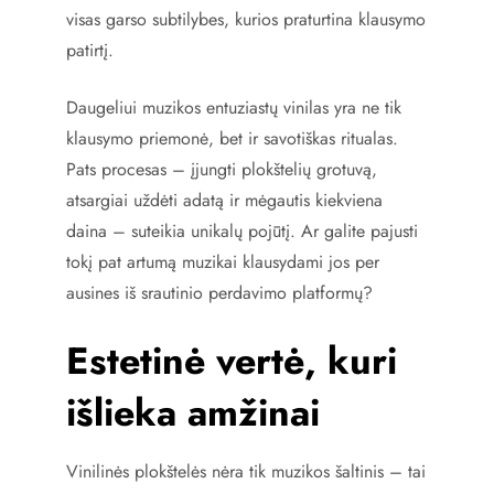
visas garso subtilybes, kurios praturtina klausymo
patirtį.
Daugeliui muzikos entuziastų vinilas yra ne tik
klausymo priemonė, bet ir savotiškas ritualas.
Pats procesas – įjungti plokštelių grotuvą,
atsargiai uždėti adatą ir mėgautis kiekviena
daina – suteikia unikalų pojūtį. Ar galite pajusti
tokį pat artumą muzikai klausydami jos per
ausines iš srautinio perdavimo platformų?
Estetinė vertė, kuri
išlieka amžinai
Vinilinės plokštelės nėra tik muzikos šaltinis – tai