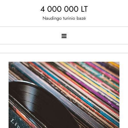
Skip
4 000 000 LT
to
Naudingo turinio bazė
content