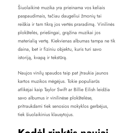
Šiuolaikinė muzika yra prieinama vos keliais
paspaudimais, tačiau daugeliui žmonių tai
reiškia ir tam tikrą jos vertės praradimą. Vinilinės
plokštelės, priešingai, grąžina muzikai jos
materialią vertę. Kiekvienas albumas tampa ne tik
daina, bet ir fiziniu objektu, kuris turi savo
istoriją, kvapą ir tekstūrą.
Naujos vinilų spaudos taip pat įtraukia jaunos
kartos muzikos mėgėjus. Tokie populiarūs
atlikėjai kaip Taylor Swift ar Billie Eilish leidžia
savo albumus ir vinilinėse plokštelėse,
pritraukdami tiek senosios mokyklos gerbėjus,
tiek šiuolaikinius klausytojus.
Kodėl rinktis naujai