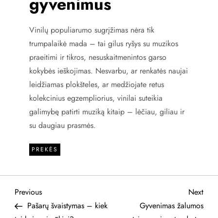
gyvenimus
Vinilų populiarumo sugrįžimas nėra tik
trumpalaikė mada – tai gilus ryšys su muzikos
praeitimi ir tikros, nesuskaitmenintos garso
kokybės ieškojimas. Nesvarbu, ar renkatės naujai
leidžiamas plokšteles, ar medžiojate retus
kolekcinius egzempliorius, vinilai suteikia
galimybę patirti muziką kitaip – lėčiau, giliau ir
su daugiau prasmės.
PREKĖS
N
Previous
Next
Previous
Next
Post
Post
Pašarų švaistymas – kiek
Gyvenimas žalumos