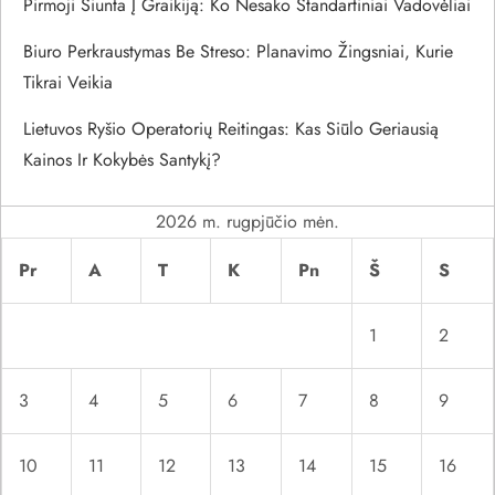
Pirmoji Siunta Į Graikiją: Ko Nesako Standartiniai Vadovėliai
a
Biuro Perkraustymas Be Streso: Planavimo Žingsniai, Kurie
r
Tikrai Veikia
p
Lietuvos Ryšio Operatorių Reitingas: Kas Siūlo Geriausią
Kainos Ir Kokybės Santykį?
į
r
2026 m. rugpjūčio mėn.
Pr
A
T
K
Pn
Š
S
a
š
1
2
ų
3
4
5
6
7
8
9
10
11
12
13
14
15
16