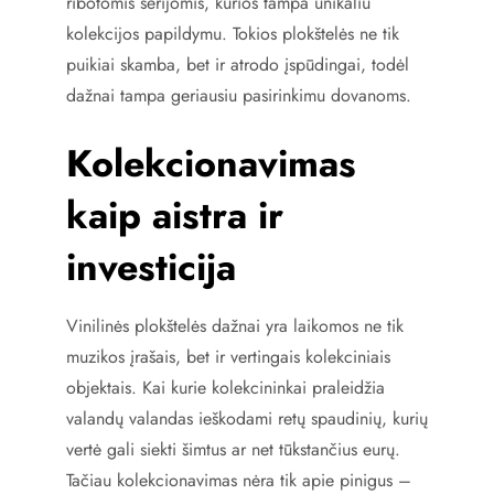
ribotomis serijomis, kurios tampa unikaliu
kolekcijos papildymu. Tokios plokštelės ne tik
puikiai skamba, bet ir atrodo įspūdingai, todėl
dažnai tampa geriausiu pasirinkimu dovanoms.
Kolekcionavimas
kaip aistra ir
investicija
Vinilinės plokštelės dažnai yra laikomos ne tik
muzikos įrašais, bet ir vertingais kolekciniais
objektais. Kai kurie kolekcininkai praleidžia
valandų valandas ieškodami retų spaudinių, kurių
vertė gali siekti šimtus ar net tūkstančius eurų.
Tačiau kolekcionavimas nėra tik apie pinigus –