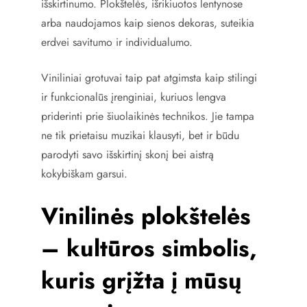
išskirtinumo. Plokštelės, išrikiuotos lentynose
arba naudojamos kaip sienos dekoras, suteikia
erdvei savitumo ir individualumo.
Viniliniai grotuvai taip pat atgimsta kaip stilingi
ir funkcionalūs įrenginiai, kuriuos lengva
priderinti prie šiuolaikinės technikos. Jie tampa
ne tik prietaisu muzikai klausyti, bet ir būdu
parodyti savo išskirtinį skonį bei aistrą
kokybiškam garsui.
Vinilinės plokštelės
– kultūros simbolis,
kuris grįžta į mūsų