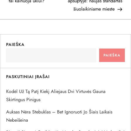
a
tai kainuoja ūkiui?
apsuptyje: naujas standartas
šiuolaikiniame mieste
v
i
g
PAIEŠKA
a
PAIEŠKA
c
PASKUTINIAI ĮRAŠAI
i
Kodėl Už Tą Patį Kiekį Aliejaus Dvi Virtuvės Gauna
j
Skirtingus Pinigus
a
Auksas Nėra Stebuklas – Bet Ignoruoti Jo Šiais Laikais
Nebeišeina
t