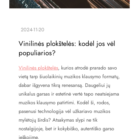
Vinilinės plokštelės: kodėl jos vėl
populiarios?
Vinilinės plokštelės
, kurios atrodė prarado savo
vietą tarp šiuolaikinių muzikos klausymo formatų,
dabar išgyvena tikrą renesansą. Daugeliui jų
unikalus garsas ir estetinė vertė tapo neatsiejama
muzikos klausymo patirtimi. Kodėl ši, rodos,
pasenusi technologija vėl užkariavo muzikos
mylėtojų širdis? Atsakymas slypi ne tik
nostalgijoje, bet ir kokybiško, autentiško garso
ieškojime.