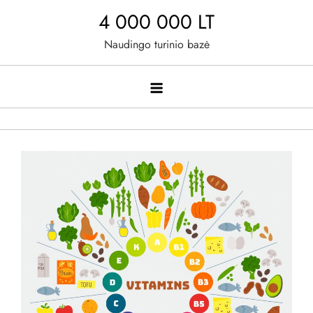
Skip
4 000 000 LT
to
Naudingo turinio bazė
content