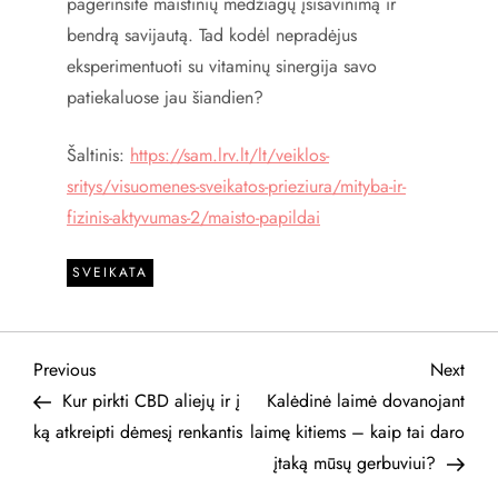
pagerinsite maistinių medžiagų įsisavinimą ir
bendrą savijautą. Tad kodėl nepradėjus
eksperimentuoti su vitaminų sinergija savo
patiekaluose jau šiandien?
Šaltinis:
https://sam.lrv.lt/lt/veiklos-
sritys/visuomenes-sveikatos-prieziura/mityba-ir-
fizinis-aktyvumas-2/maisto-papildai
SVEIKATA
N
Previous
Next
Previous
Next
Post
Post
Kur pirkti CBD aliejų ir į
Kalėdinė laimė dovanojant
a
ką atkreipti dėmesį renkantis
laimę kitiems – kaip tai daro
įtaką mūsų gerbuviui?
v