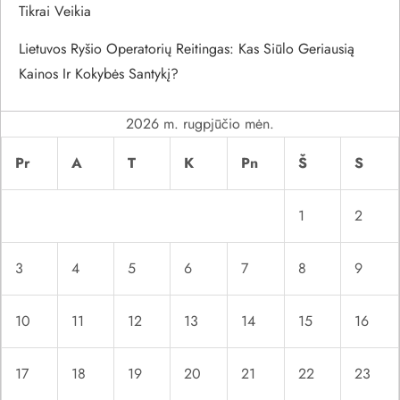
r
Tikrai Veikia
p
Lietuvos Ryšio Operatorių Reitingas: Kas Siūlo Geriausią
Kainos Ir Kokybės Santykį?
į
r
2026 m. rugpjūčio mėn.
Pr
A
T
K
Pn
Š
S
a
š
1
2
ų
3
4
5
6
7
8
9
10
11
12
13
14
15
16
17
18
19
20
21
22
23