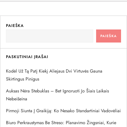
i
g
PAIEŠKA
a
PAIEŠKA
c
PASKUTINIAI ĮRAŠAI
i
Kodėl Už Tą Patį Kiekį Aliejaus Dvi Virtuvės Gauna
j
Skirtingus Pinigus
a
Auksas Nėra Stebuklas – Bet Ignoruoti Jo Šiais Laikais
Nebeišeina
t
Pirmoji Siunta Į Graikiją: Ko Nesako Standartiniai Vadovėliai
a
Biuro Perkraustymas Be Streso: Planavimo Žingsniai, Kurie