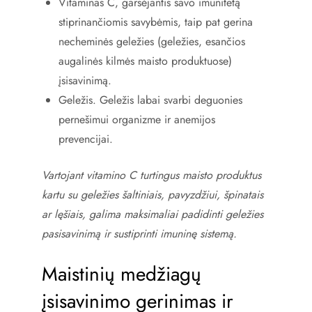
Vitaminas C, garsėjantis savo imunitetą
stiprinančiomis savybėmis, taip pat gerina
necheminės geležies (geležies, esančios
augalinės kilmės maisto produktuose)
įsisavinimą.
Geležis. Geležis labai svarbi deguonies
pernešimui organizme ir anemijos
prevencijai.
Vartojant vitamino C turtingus maisto produktus
kartu su geležies šaltiniais, pavyzdžiui, špinatais
ar lęšiais, galima maksimaliai padidinti geležies
pasisavinimą ir sustiprinti imuninę sistemą.
Maistinių medžiagų
įsisavinimo gerinimas ir