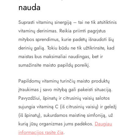
nauda
Suprasti vitaminų sinergiją – tai ne tik atsitiktinis
vitaminų derinimas. Reikia priimti pagrįstus
mitybos sprendimus, kurie padėtų išnaudoti šių
derinių galią. Tokiu būdu ne tik užtikrinsite, kad
maistas bus maksimaliai naudingas, bet ir
sumažinsite maisto papildų poreikį.
Papildomų vitaminų turinčių maisto produktų
įtraukimas į savo mitybą gali pakeisti situaciją.
Pavyzdžiui, špinatų ir citrusinių vaisių salotos
sujungia vitaminą C (iš citrusinių vaisių) ir geležį
(iš špinatų), sukurdamos maistinę simfoniją, už
kurią jūsų organizmas jums padėkos.
Daugiau
informacijos rasite čia
.