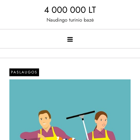
Skip
4 000 000 LT
to
Naudingo turinio bazė
content
PASLAUGOS