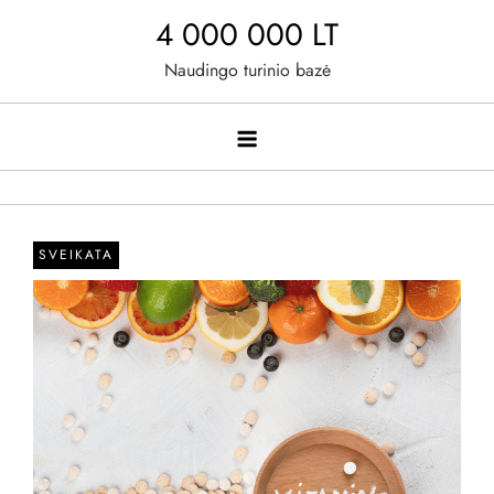
Skip
4 000 000 LT
to
Naudingo turinio bazė
content
SVEIKATA