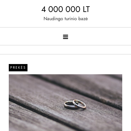
Skip
4 000 000 LT
to
Naudingo turinio bazė
content
PREKĖS