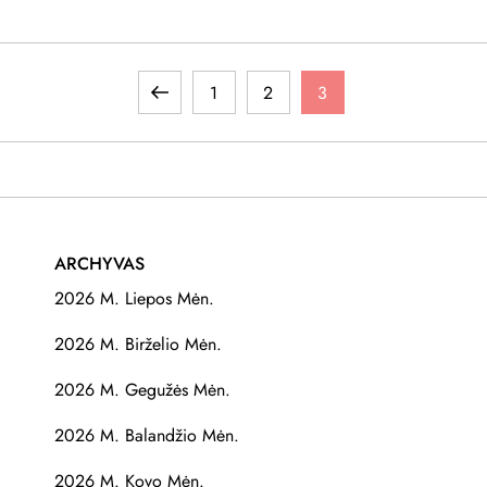
Previous
Page
Page
Page
1
2
3
page
ARCHYVAS
2026 M. Liepos Mėn.
2026 M. Birželio Mėn.
2026 M. Gegužės Mėn.
2026 M. Balandžio Mėn.
2026 M. Kovo Mėn.